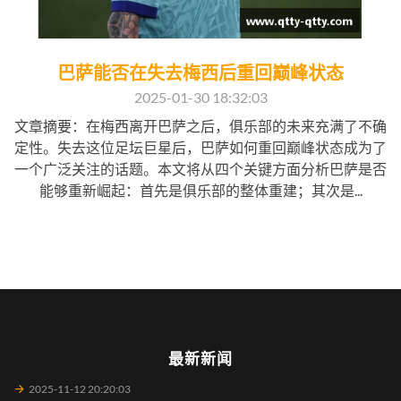
巴萨能否在失去梅西后重回巅峰状态
2025-01-30 18:32:03
文章摘要：在梅西离开巴萨之后，俱乐部的未来充满了不确
定性。失去这位足坛巨星后，巴萨如何重回巅峰状态成为了
一个广泛关注的话题。本文将从四个关键方面分析巴萨是否
能够重新崛起：首先是俱乐部的整体重建；其次是...
最新新闻
2025-11-12 20:20:03