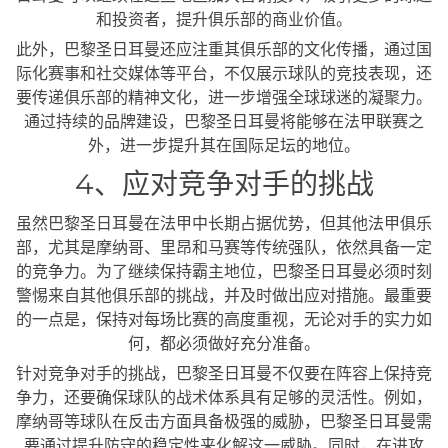
和投资者，提升俱乐部的商业价值。
此外，巴黎圣日耳曼还应注重其俱乐部的文化传播，通过国
际化赛事和社交媒体等平台，不仅展示球队的竞技表现，还
要传递俱乐部的精神文化，进一步增强全球球迷的凝聚力。
通过持续的品牌建设，巴黎圣日耳曼将能够在法甲联赛之
外，进一步提升其在国际足坛的地位。
4、应对竞争对手的挑战
虽然巴黎圣日耳曼在法甲中长期占据优势，但其他法甲俱乐
部，尤其是摩纳哥、里昂和马赛等传统强队，依然具备一定
的竞争力。为了继续保持霸主地位，巴黎圣日耳曼必须时刻
警惕来自其他俱乐部的挑战，并及时做出应对措施。最重要
的一点是，保持对每场比赛的高度重视，无论对手的实力如
何，都必须做好充分准备。
针对竞争对手的挑战，巴黎圣日耳曼不仅要在阵容上保持竞
争力，还要确保球队的战术体系具有足够的灵活性。例如，
摩纳哥等球队在反击方面具备极强的威胁，巴黎圣日耳曼需
要通过提升防守的稳定性来化解这一威胁。同时，在进攻