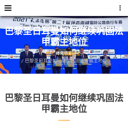
巴黎圣日耳曼如何继续巩固法
甲霸主地位
首页
体育明星
巴黎圣日耳曼如何继续巩固法甲霸主地位
巴黎圣日耳曼如何继续巩固法
甲霸主地位