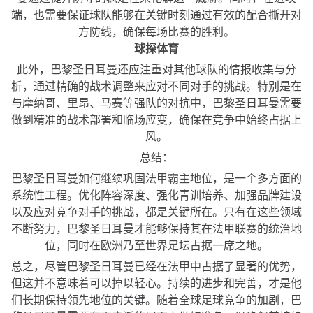
端，也需要保证球队能够在关键时刻通过有效的配合撕开对
方防线，确保每场比赛的胜利。
球探体育
此外，巴黎圣日耳曼还应注重对其他球队的情报收集与分
析，通过精确的战术调整来应对不同对手的挑战。特别是在
与摩纳哥、里昂、马赛等强队的对抗中，巴黎圣日耳曼需要
做到精准的战术部署和临场应变，确保在竞争中始终占据上
风。
总结：
巴黎圣日耳曼如何继续巩固法甲霸主地位，是一个多方面的
系统性工程。优化阵容深度、强化青训培养、加强品牌建设
以及应对竞争对手的挑战，都是关键所在。只有在这些领域
不断努力，巴黎圣日耳曼才能够保持其在法甲联赛的统治地
位，同时在欧洲乃至世界足坛占据一席之地。
总之，尽管巴黎圣日耳曼已经在法甲中占据了显著的优势，
但这并不意味着可以掉以轻心。持续的进步和完善，才是他
们长期保持领先地位的关键。随着全球足球竞争的加剧，巴