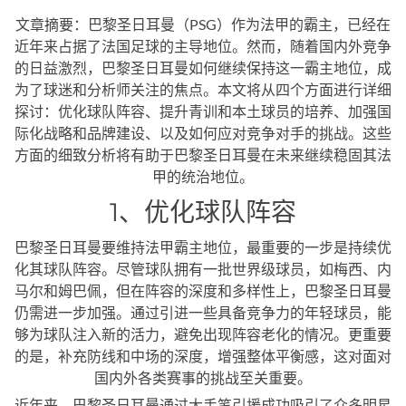
文章摘要：巴黎圣日耳曼（PSG）作为法甲的霸主，已经在
近年来占据了法国足球的主导地位。然而，随着国内外竞争
的日益激烈，巴黎圣日耳曼如何继续保持这一霸主地位，成
为了球迷和分析师关注的焦点。本文将从四个方面进行详细
探讨：优化球队阵容、提升青训和本土球员的培养、加强国
际化战略和品牌建设、以及如何应对竞争对手的挑战。这些
方面的细致分析将有助于巴黎圣日耳曼在未来继续稳固其法
甲的统治地位。
1、优化球队阵容
巴黎圣日耳曼要维持法甲霸主地位，最重要的一步是持续优
化其球队阵容。尽管球队拥有一批世界级球员，如梅西、内
马尔和姆巴佩，但在阵容的深度和多样性上，巴黎圣日耳曼
仍需进一步加强。通过引进一些具备竞争力的年轻球员，能
够为球队注入新的活力，避免出现阵容老化的情况。更重要
的是，补充防线和中场的深度，增强整体平衡感，这对面对
国内外各类赛事的挑战至关重要。
近年来，巴黎圣日耳曼通过大手笔引援成功吸引了众多明星