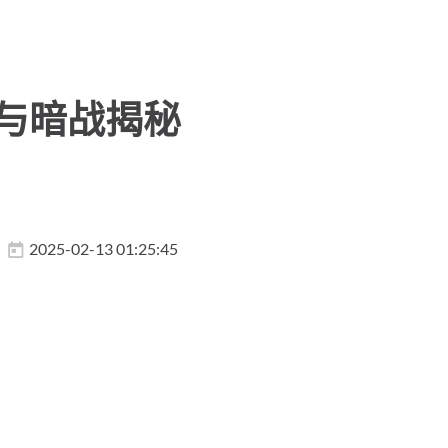
与暗战揭秘
2025-02-13 01:25:45