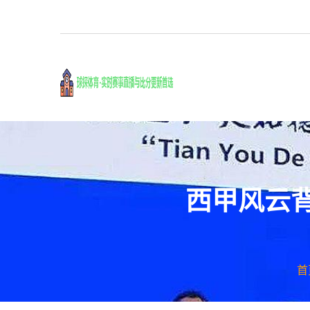
西甲风云
首