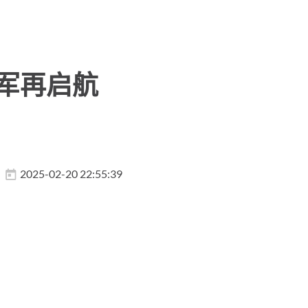
军再启航
2025-02-20 22:55:39