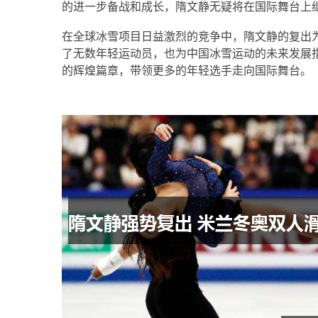
的进一步备战和成长，隋文静无疑将在国际舞台上
在全球冰雪项目日益激烈的竞争中，隋文静的复出
了无数年轻运动员，也为中国冰雪运动的未来发展
的辉煌篇章，带领更多的年轻选手走向国际舞台。