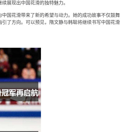
继续展现出中国花滑的独特魅力。
为中国花滑带来了新的希望与动力。她的成功故事不仅鼓舞
指引了方向。可以预见，隋文静与韩聪将继续书写中国花滑