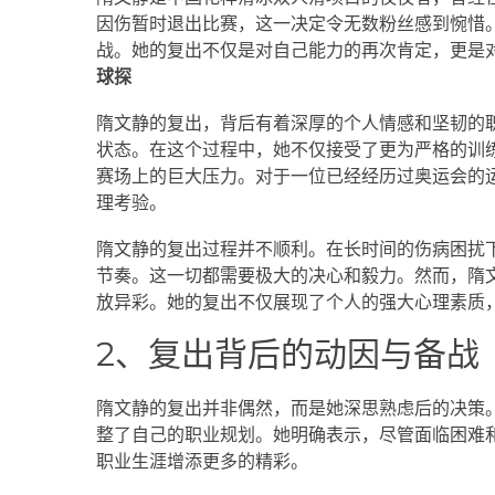
因伤暂时退出比赛，这一决定令无数粉丝感到惋惜。
战。她的复出不仅是对自己能力的再次肯定，更是
球探
隋文静的复出，背后有着深厚的个人情感和坚韧的
状态。在这个过程中，她不仅接受了更为严格的训
赛场上的巨大压力。对于一位已经经历过奥运会的
理考验。
隋文静的复出过程并不顺利。在长时间的伤病困扰
节奏。这一切都需要极大的决心和毅力。然而，隋
放异彩。她的复出不仅展现了个人的强大心理素质
2、复出背后的动因与备战
隋文静的复出并非偶然，而是她深思熟虑后的决策
整了自己的职业规划。她明确表示，尽管面临困难
职业生涯增添更多的精彩。