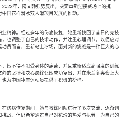
2022年，隋文静强势复出，决定重新迎接赛场上的挑
对中国花样滑冰双人滑项目发展的推动。
职业精神。经过多年的伤痛恢复，她重新找回了昔日的竞技
练，也调整了自己的技术动作，并注重心理调节，以便应对
运动员而言，重新站上冰场，面对新的挑战是一种巨大的心
下，她不得不忍受身体的痛苦，并且重新适应高强度的训练
文静的坚持和决心最终让她成功复出，并在米兰冬奥会上大
，也为中国冰雪运动员提供了积极的榜样。
。在伤病恢复期间，她与教练团队进行了多次交流，逐渐调
和挑战，但仍希望通过自己对花滑的热爱与执着，为自己的