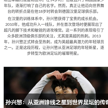
年队，逐渐打响了自己的名字。然而，真正让他迈向世界舞
台的转折点是在他18岁时转会到德国汉堡足球俱乐部。
在汉堡的训练体系中，孙兴慜获得了宝贵的成长机会。
2010年，他成功升入一线队，并在首次登场时便展现出了
超凡的脚下技术和敏锐的进攻嗅觉。这一系列的表现吸引了
众多欧洲顶级俱乐部的关注，尤其是英超的热刺。2013
年，孙兴慜正式转会至热刺，成为英超最具潜力的年轻球员
之一。正是这段历程，让孙兴慜从亚洲足球的年轻新星，逐
步转型为欧洲足坛的璀璨明星。