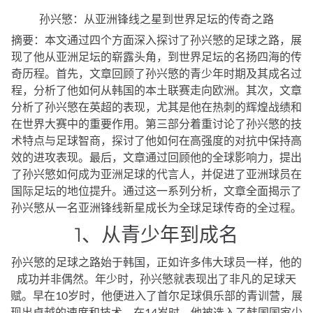
孙兴慜：从亚洲锋线之星到世界足坛的传奇之路
摘要：本文通过四个方面深入探讨了孙兴慜的足球之路，展
现了他从亚洲足坛的崭露头角，到世界足坛的名扬四海的传
奇历程。首先，文章回顾了孙兴慜的青少年时期及其成名过
程，分析了他如何从韩国的本土联赛走向欧洲。其次，文章
分析了孙兴慜在英超的表现，尤其是他在热刺的辉煌战绩和
在世界大赛中的重要作用。第三部分着重讨论了孙兴慜的技
术特点与足球智商，探讨了他如何在高强度的对抗中保持高
效的进攻表现。最后，文章通过回顾他的全球影响力，提出
了孙兴慜如何成为亚洲足球的代言人，并促进了亚洲球员在
国际足坛的地位提升。通过这一系列分析，文章全面揭示了
孙兴慜从一名亚洲锋线新星成长为全球足球传奇的全过程。
1、从青少年到成名
孙兴慜的足球之路始于韩国，正如许多伟大球员一样，他的
成功并非偶然。年少时，孙兴慜就表现出了非凡的足球天
赋。早在10岁时，他便进入了首尔足球俱乐部的青训营，展
现出卓越的速度和技术。在14岁时，他被选入了韩国国家少