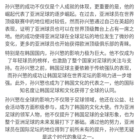
孙兴慜的成功不仅仅是个人成就的体现，更重要的是，他的
崛起代表了亚洲足球的逐步崛起。在过去，亚洲球员在世界
顶级联赛中的地位相对较低，然而孙兴慜通过自己在英超的
表现，证明了亚洲球员也可以在世界顶级舞台上占有一席之
地。他的成功使得亚洲足球在全球足坛的地位发生了微妙的
变化，更多的亚洲球员也开始获得欧洲顶级俱乐部的青睐。
特别是在韩国国内，孙兴慜的影响力极为巨大。他不仅成为
了年轻球员的榜样，也激励了整个国家对足球的关注与支
持。在孙兴慜之前，韩国足球主要依赖于传统强队的表现，
而孙兴慜的成功让韩国足球在世界足坛的影响力进一步增
强。此外，孙兴慜也成为了韩国文化的代表之一，他的国际
知名度让韩国足球和文化获得了全球的认同。
孙兴慜在全球的影响力不仅限于足球领域，他还在公益、社
会活动等方面积极参与，成为了韩国的文化大使。作为亚洲
足球的领军人物，他不仅提升了韩国足球的全球形象，也为
整个亚洲足球的未来发展打下了基础。通过他的努力，亚洲
球员在国际足坛的地位得到了前所未有的提升，孙兴慜无疑
是这个时代的象征之一。