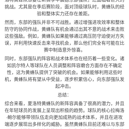
挑战。尤其是在季后赛阶段，面对顶级球队时，黄蜂队的经
验和整体实力还存在差距。
然而，东部的强队并非不可战胜。通过增强进攻效率和整体
防守的协同作战，黄蜂队有机会通过出其不意的战术来击败
这些强敌。例如，黄蜂队如果能够通过高压防守迫使对方失
误，并利用快速反击来寻找机会，那么他们完全有可能在比
赛中制造意外惊喜。
同时，东部强队的阵容和战术体系也在经历着一些变化。诸
如凯尔特人等球队在人员调整和阵容磨合方面存在不确定
性，这为黄蜂队提供了突破的机会。如果能够利用这些时
机，黄蜂队将有望从中受益，逐步积累信心，向东部强队发
起冲击。
总结：
综合来看，夏洛特黄蜂队的新阵容具备了很高的潜力，并且
在年轻球员的发展上呈现出积极的趋势。球队的核心拉梅洛
·鲍尔能够带领队伍走向更加成熟的战术体系，并且在进攻
端逐步展现出多样化的威胁。虽然黄蜂队目前还难以与东部