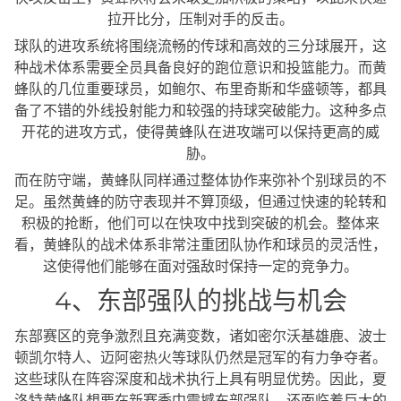
拉开比分，压制对手的反击。
球队的进攻系统将围绕流畅的传球和高效的三分球展开，这
种战术体系需要全员具备良好的跑位意识和投篮能力。而黄
蜂队的几位重要球员，如鲍尔、布里奇斯和华盛顿等，都具
备了不错的外线投射能力和较强的持球突破能力。这种多点
开花的进攻方式，使得黄蜂队在进攻端可以保持更高的威
胁。
而在防守端，黄蜂队同样通过整体协作来弥补个别球员的不
足。虽然黄蜂的防守表现并不算顶级，但通过快速的轮转和
积极的抢断，他们可以在快攻中找到突破的机会。整体来
看，黄蜂队的战术体系非常注重团队协作和球员的灵活性，
这使得他们能够在面对强敌时保持一定的竞争力。
4、东部强队的挑战与机会
东部赛区的竞争激烈且充满变数，诸如密尔沃基雄鹿、波士
顿凯尔特人、迈阿密热火等球队仍然是冠军的有力争夺者。
这些球队在阵容深度和战术执行上具有明显优势。因此，夏
洛特黄蜂队想要在新赛季中震撼东部强队，还面临着巨大的