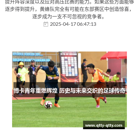
提升阵容深度以及应对高压比赛的能力。如果这些方面能够
逐步得到提升，黄蜂队完全有可能在东部赛区中创造惊喜，
逐步成为一支不可忽视的竞争者。
2025-04-17 06:47:13