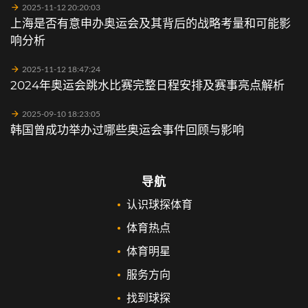
2025-11-12 20:20:03
上海是否有意申办奥运会及其背后的战略考量和可能影
响分析
2025-11-12 18:47:24
2024年奥运会跳水比赛完整日程安排及赛事亮点解析
2025-09-10 18:23:05
韩国曾成功举办过哪些奥运会事件回顾与影响
导航
认识球探体育
体育热点
体育明星
服务方向
找到球探