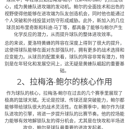
心，成为黄蜂队进攻端的发动机。鲍尔的全面技术和出色的
视野使得他能够在进攻端为队友创造机会，同时他也能通过
个人突破和外线投篮对防守形成威胁。此外，新加入的几位
球员如布里奇斯和科迪·马丁等，都具备了能够与鲍尔产生
化学反应的潜力，从而提升球队的整体进攻效率。
总的来说，夏洛特黄蜂的阵容在深度上得到了很大的提升，
这使得球队能够在面对东部强队时，拥有更多的战术选择和
应变能力。从球员的配置来看，球队的阵容非常有潜力，特
别是在年轻化和发展空间上，这无疑是黄蜂队崛起的重要基
础。
2、拉梅洛·鲍尔的核心作用
作为球队的核心，拉梅洛·鲍尔在过去的几个赛季里展现了
极高的篮球天赋。无论是控球、传球还是突破能力，鲍尔都
能够带给球队很大的战术灵活性。在新赛季中，鲍尔作为球
队进攻的引擎，将进一步提升球队的比赛节奏。他的控场能
力能够有效地解锁队友的得分机会，尤其是在快攻和半场进
攻中，鲍尔是球队最重要的进攻发起者。