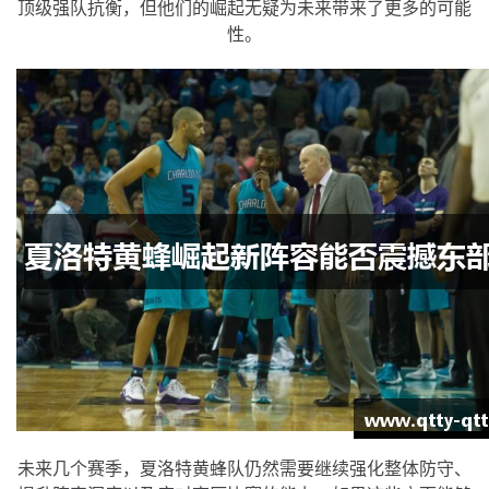
顶级强队抗衡，但他们的崛起无疑为未来带来了更多的可能
性。
未来几个赛季，夏洛特黄蜂队仍然需要继续强化整体防守、