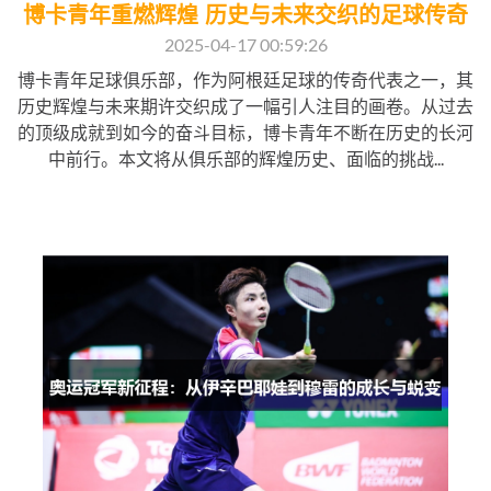
博卡青年重燃辉煌 历史与未来交织的足球传奇
2025-04-17 00:59:26
博卡青年足球俱乐部，作为阿根廷足球的传奇代表之一，其
历史辉煌与未来期许交织成了一幅引人注目的画卷。从过去
的顶级成就到如今的奋斗目标，博卡青年不断在历史的长河
中前行。本文将从俱乐部的辉煌历史、面临的挑战...