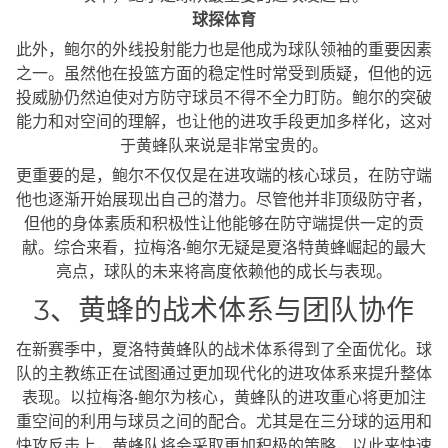
球探体育
此外，鲍尔的外线投射能力也是他成为球队领袖的重要因素
之一。虽然他在投篮方面的稳定性时常受到质疑，但他的远
投威胁仍然迫使对方防守球员不得不全力盯防。鲍尔的突破
能力和对空间的理解，也让他的进攻手段更加多样化，这对
于黄蜂队来说是非常宝贵的。
更重要的是，鲍尔不仅仅是在进攻端的核心球员，在防守端
他也逐渐开始展现出自己的潜力。尽管他并非顶级防守者，
但他的身体素质和积极性让他能够在防守端提供一定的贡
献。综合来看，拉梅洛·鲍尔无疑是夏洛特黄蜂崛起的最大
亮点，球队的未来将高度依赖他的成长与表现。
3、黄蜂的战术体系与团队协作
在新赛季中，夏洛特黄蜂队的战术体系得到了全面优化。球
队的主教练正在试图通过更加现代化的进攻体系来提升整体
表现。以拉梅洛·鲍尔为核心，黄蜂队的进攻重心将更加注
重空间的利用与球员之间的配合。尤其是在三分球的运用和
快攻反击上，黄蜂队将会采取更加积极的策略，以此来快速