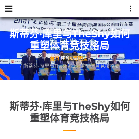
斯蒂芬·库里与TheShy如何
重塑体育竞技格局
首页
体育明星
斯蒂芬·库里与TheShy如何重塑体育竞技格局
斯蒂芬·库里与TheShy如何
重塑体育竞技格局