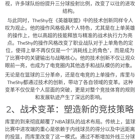
视，许多球队纷纷提升三分球投射比例，改变了以往的进攻
结构。
与此同时，TheShy在《英雄联盟》中的技术创新同样令人
叹为观止。他的操作风格极具个人特色，尤其是在上单英雄
的操作上，他以高超的技能释放与精准的战术执行力为亮
点。TheShy的操作风格改变了职业战队对于上单角色的定
位，使得上单不再仅仅是一个“消耗线上的角色”，而是成为
了比赛中的关键输出与战略核心。他的技术创新不仅让观众
眼前一亮，也成为了电竞圈内其他选手和战队模仿的对象。
无论是在篮球的三分革命，还是在电竞的上单操作，库里与
TheShy都通过技术的创新，带动了各自领域的变革。这种
变革不仅仅是个人层面的突破，更是对整个竞技体育的规则
和发展轨迹产生了深远的影响。
2、战术变革：塑造新的竞技策略
库里的到来彻底颠覆了NBA球队的战术布局。传统上，篮球
比赛中进攻端的重心是依赖于内线球员的得分以及中远距离
的投篮，而库里改变了这一模式。通过不断增加外线三分球