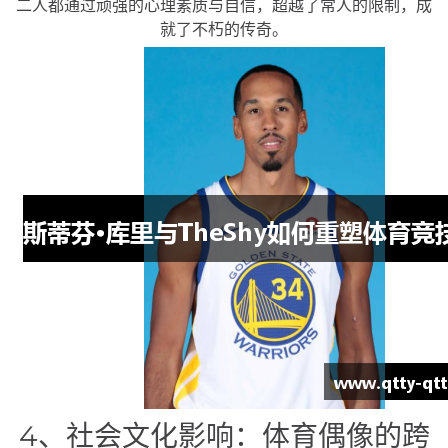
二人都通过顽强的心理素质与自信，超越了常人的限制，成
就了不朽的传奇。
4、社会文化影响：体育偶像的跨