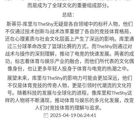
而是成为了全球文化的重要组成部分。
总结：
斯蒂芬·库里与TheShy无疑是各自领域中的标杆人物，他们
不仅通过技术创新与战术改革重塑了各自的竞技体育格局，
还在心理素质与社会文化层面上产生了深远的影响。库里通
过三分球革命改变了篮球比赛的方式，而TheShy则通过对
战术与操作的深刻理解，推动了电竞的快速发展。两者的成
功，标志着体育与娱乐产业的融合，而他们所代表的文化偶
像身份，也让更多年轻人投身于体育与电竞的热潮之中。
展望未来，库里与TheShy的影响力可能会更加深远，他们
不仅是体育竞技的传奇人物，更是引领时代潮流的文化符
号。随着科技的发展与全球化的进程，像库里和TheShy这
样的人物将不断涌现，推动体育与娱乐的多元化发展，改变
人们对竞技体育的理解与追求。
2025-04-19 06:24:41