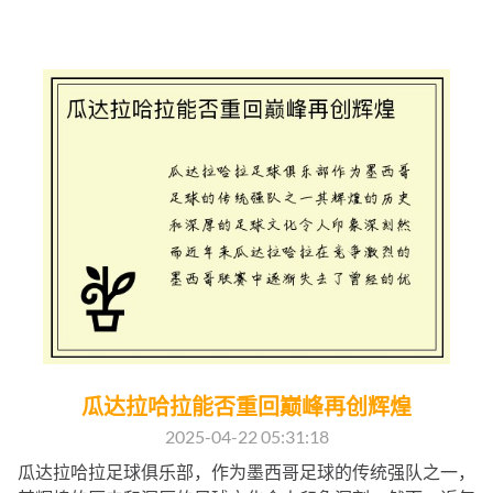
瓜达拉哈拉能否重回巅峰再创辉煌
2025-04-22 05:31:18
瓜达拉哈拉足球俱乐部，作为墨西哥足球的传统强队之一，