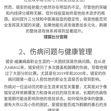
然而，锡安的投射能力依然存在明显的不足。尽管他的突破
和内线得分堪称无解，但外线投篮始终是他技术进步的瓶
颈。如何提升三分球和中距离投篮的稳定性，将是他能否完
全发挥其天赋的关键。如果他能在进攻端更加多元化，鹈鹕
的整体进攻体系将得到显著提升。
球探比分官网
2、伤病问题与健康管理
锡安·威廉姆森职业生涯的一大困扰就是伤病问题。自从进
入NBA以来，锡安经历了多次膝盖和脚踝的伤病，导致他错
过了大部分的比赛。尤其是在2019年和2020年，锡安的伤
病问题曾一度让人担忧他的职业生涯是否会受到影响。
伤病对一位运动员的职业生涯来说至关重要，尤其是对于像
锡安这样依赖爆发力和身体对抗的球员来说，长期的伤病恢
复周期可能会影响到他的竞技状态。如何保持身体的健康，
避免大伤以及小伤的困扰，是锡安能否成为鹈鹕的基石的关
键因素。