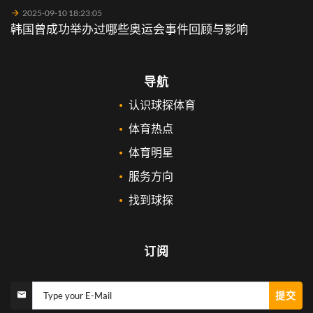
2025-09-10 18:23:05
韩国曾成功举办过哪些奥运会事件回顾与影响
导航
认识球探体育
体育热点
体育明星
服务方向
找到球探
订阅
提交
Type your E-Mail