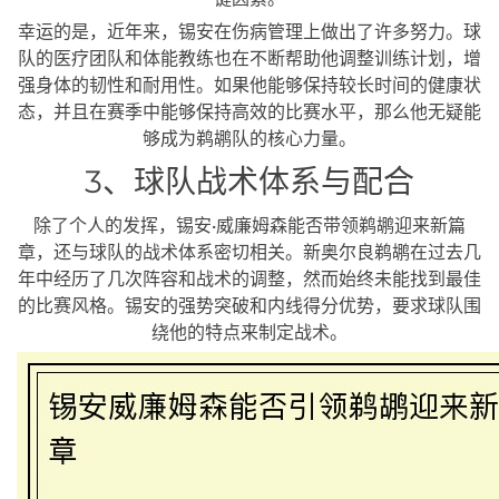
幸运的是，近年来，锡安在伤病管理上做出了许多努力。球
队的医疗团队和体能教练也在不断帮助他调整训练计划，增
强身体的韧性和耐用性。如果他能够保持较长时间的健康状
态，并且在赛季中能够保持高效的比赛水平，那么他无疑能
够成为鹈鹕队的核心力量。
3、球队战术体系与配合
除了个人的发挥，锡安·威廉姆森能否带领鹈鹕迎来新篇
章，还与球队的战术体系密切相关。新奥尔良鹈鹕在过去几
年中经历了几次阵容和战术的调整，然而始终未能找到最佳
的比赛风格。锡安的强势突破和内线得分优势，要求球队围
绕他的特点来制定战术。