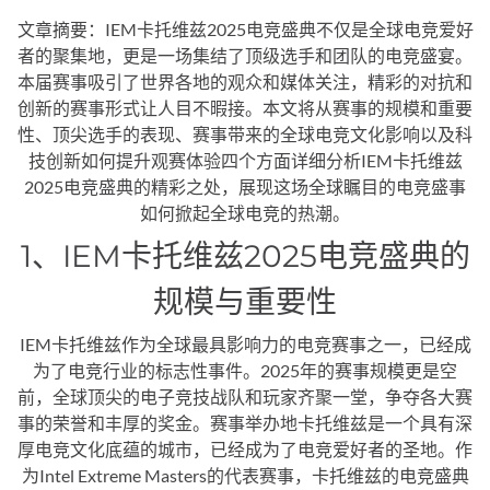
文章摘要：IEM卡托维兹2025电竞盛典不仅是全球电竞爱好
者的聚集地，更是一场集结了顶级选手和团队的电竞盛宴。
本届赛事吸引了世界各地的观众和媒体关注，精彩的对抗和
创新的赛事形式让人目不暇接。本文将从赛事的规模和重要
性、顶尖选手的表现、赛事带来的全球电竞文化影响以及科
技创新如何提升观赛体验四个方面详细分析IEM卡托维兹
2025电竞盛典的精彩之处，展现这场全球瞩目的电竞盛事
如何掀起全球电竞的热潮。
1、IEM卡托维兹2025电竞盛典的
规模与重要性
IEM卡托维兹作为全球最具影响力的电竞赛事之一，已经成
为了电竞行业的标志性事件。2025年的赛事规模更是空
前，全球顶尖的电子竞技战队和玩家齐聚一堂，争夺各大赛
事的荣誉和丰厚的奖金。赛事举办地卡托维兹是一个具有深
厚电竞文化底蕴的城市，已经成为了电竞爱好者的圣地。作
为Intel Extreme Masters的代表赛事，卡托维兹的电竞盛典