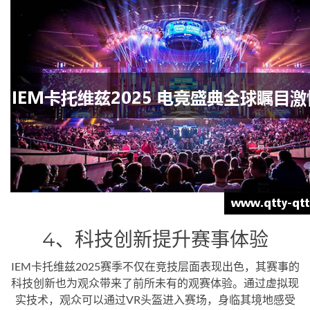
4、科技创新提升赛事体验
IEM卡托维兹2025赛季不仅在竞技层面表现出色，其赛事的
科技创新也为观众带来了前所未有的观赛体验。通过虚拟现
实技术，观众可以通过VR头盔进入赛场，身临其境地感受