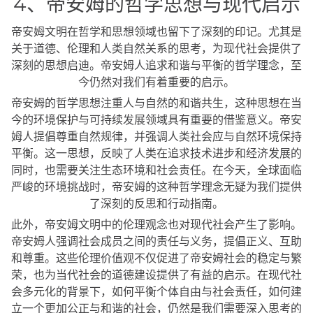
4、帝安姆的哲学思想与现代启示
帝安姆文明在哲学和思想领域也留下了深刻的印记。尤其是
关于道德、伦理和人类自然关系的思考，为现代社会提供了
深刻的思想启迪。帝安姆人追求和谐与平衡的哲学理念，至
今仍然对我们有着重要的启示。
帝安姆的哲学思想注重人与自然的和谐共生，这种思想在当
今的环境保护与可持续发展领域具有重要的借鉴意义。帝安
姆人提倡尊重自然规律，并强调人类社会应与自然环境保持
平衡。这一思想，反映了人类在追求技术进步和经济发展的
同时，也需要关注生态环境和社会责任。在今天，全球面临
严峻的环境挑战时，帝安姆的这种哲学理念无疑为我们提供
了深刻的反思和行动指南。
此外，帝安姆文明中的伦理观念也对现代社会产生了影响。
帝安姆人强调社会成员之间的责任与义务，提倡正义、互助
和尊重。这些伦理价值观不仅促进了帝安姆社会的稳定与繁
荣，也为当代社会的道德建设提供了有益的启示。在现代社
会多元化的背景下，如何平衡个体自由与社会责任，如何建
立一个更加公正与和谐的社会，仍然是我们需要深入思考的