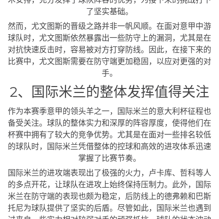
了坚实基础。
然而，尤文图斯的晋级之路并非一帆风顺。在面对意甲中游
球队时，尤文图斯依然暴露出一些防守上的漏洞，尤其是在
对抗快速反击时，容易被对方打穿防线。因此，在接下来的
比赛中，尤文图斯需要在防守端更加稳固，以应对更强的对
手。
2、国际米兰的整体发挥值得关注
作为本赛季意甲的领头羊之一，国际米兰的意大利杯征程也
备受关注。球队的整体实力和深厚的阵容厚度，使得他们在
杯赛中拥有了较大的竞争优势。尤其是在面对一些排名较低
的球队时，国际米兰凭借整体的控球和高效的进攻体系迅速
掌握了比赛节奏。
国际米兰的进攻端表现出了极强的火力，卢卡库、哲科等人
的多点开花，让球队在进攻上始终保持压制力。此外，国际
米兰在防守端的表现也颇为稳定，后防线上的德弗赖和巴斯
托尼为球队提供了坚实的后盾。尽管如此，国际米兰也遇到