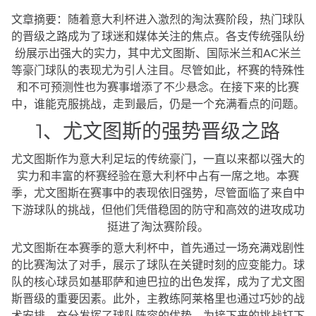
文章摘要：随着意大利杯进入激烈的淘汰赛阶段，热门球队
的晋级之路成为了球迷和媒体关注的焦点。各支传统强队纷
纷展示出强大的实力，其中尤文图斯、国际米兰和AC米兰
等豪门球队的表现尤为引人注目。尽管如此，杯赛的特殊性
和不可预测性也为赛事增添了不少悬念。在接下来的比赛
中，谁能克服挑战，走到最后，仍是一个充满看点的问题。
1、尤文图斯的强势晋级之路
尤文图斯作为意大利足坛的传统豪门，一直以来都以强大的
实力和丰富的杯赛经验在意大利杯中占有一席之地。本赛
季，尤文图斯在赛事中的表现依旧强势，尽管面临了来自中
下游球队的挑战，但他们凭借稳固的防守和高效的进攻成功
挺进了淘汰赛阶段。
尤文图斯在本赛季的意大利杯中，首先通过一场充满戏剧性
的比赛淘汰了对手，展示了球队在关键时刻的应变能力。球
队的核心球员如基耶萨和迪巴拉的出色发挥，成为了尤文图
斯晋级的重要因素。此外，主教练阿莱格里也通过巧妙的战
术安排，充分发挥了球队阵容的优势，为接下来的挑战打下