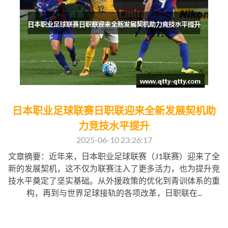
日本职业足球联赛日职联迎来全新发展契机助
力竞技水平提升
2025-06-10 23:26:17
文章摘要：近年来，日本职业足球联赛（J1联赛）迎来了全
新的发展契机，这不仅为联赛注入了更多活力，也为提升竞
技水平奠定了坚实基础。从外援政策的优化到青训体系的重
构，再到与世界足球接轨的各项改革，日职联在...