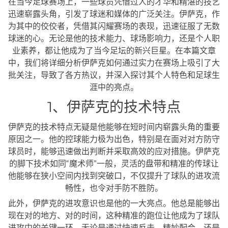
在当今足球赛场上，一些球员凭借过人的才华和精湛的技艺
迅速崭露头角，引发了球迷和媒体的广泛关注。伊萨克，作
为其中的佼佼者，凭借其闪耀赛场的表现，迅速征服了无数
球迷的心。无论是他的技术能力、球场影响力，还是个人职
业素养，都让他成为了当今足坛的新兴巨星。在本篇文章
中，我们将详细分析伊萨克如何通过实力在赛场上吸引了大
批关注，导致了各方热议，并深入探讨其个人特色和足球生
涯中的亮点。
1、伊萨克的技术特点
伊萨克的技术特点无疑是他能够在短时间内崭露头角的重要
原因之一。他的控球能力极为出色，特别是在面对对方防守
球员时，能够迅速做出判断并采取高效的应对措施。伊萨克
的脚下技术如同“魔术师”一般，灵活的盘带和精准的传球让
他能够在狭小空间内找到突破口，不仅提升了球队的进攻流
畅性，也令对手防不胜防。
此外，伊萨克的进攻意识也是他的一大亮点。他总是能够出
现在对的地方、对的时间，这种精准的跑位让他成为了球队
进攻中的关键一环。无论是通过快速反击、精妙配合，还是