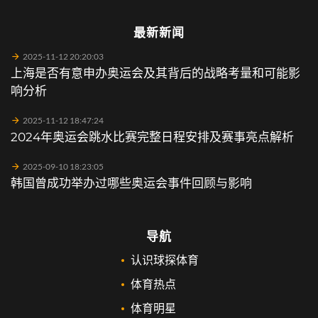
最新新闻
2025-11-12 20:20:03
上海是否有意申办奥运会及其背后的战略考量和可能影
响分析
2025-11-12 18:47:24
2024年奥运会跳水比赛完整日程安排及赛事亮点解析
2025-09-10 18:23:05
韩国曾成功举办过哪些奥运会事件回顾与影响
导航
认识球探体育
体育热点
体育明星