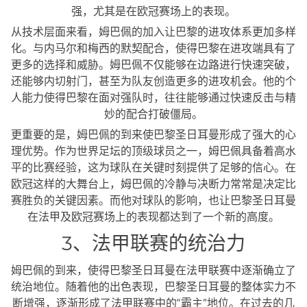
强，尤其是在欧冠赛场上的表现。
从技术层面来看，姆巴佩的加入让巴黎的进攻体系更加多样
化。与内马尔和梅西的默契配合，使得巴黎在进攻端具有了
更多的选择和威胁。姆巴佩不仅能够在边路进行快速突破，
还能够内切射门，甚至为队友创造更多的进攻机会。他的个
人能力使得巴黎在面对强队时，往往能够通过快速反击与精
妙的配合打破僵局。
更重要的是，姆巴佩的到来使巴黎圣日耳曼形成了强大的心
理优势。作为世界足坛的顶级球员之一，姆巴佩具备着高水
平的比赛经验，这为球队在关键时刻提供了足够的信心。在
欧冠这样的大舞台上，姆巴佩的冷静与决断力常常是决定比
赛胜负的关键因素。而他对球队的影响，也让巴黎圣日耳曼
在法甲及欧冠赛场上的表现都达到了一个新的高度。
3、法甲联赛的统治力
姆巴佩的到来，使得巴黎圣日耳曼在法甲联赛中逐渐确立了
统治地位。随着他的出色表现，巴黎圣日耳曼的整体实力不
断增强，逐渐形成了法甲联赛中的“霸主”地位。在过去的几