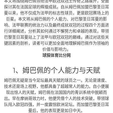
本文将围绕姆巴佩领衔法甲欧冠双冠王传奇之路展开，全面
探讨其在法国足球的辉煌成就。自从姆巴佩加盟巴黎圣日耳
曼以来，他不仅成为法甲的标志性球员，更是欧冠赛场上的
巨星。本文将从姆巴佩的个人能力、对巴黎圣日耳曼的影
响、法甲联赛的统治力以及最终成就双冠的过程四个方面进
行详细阐述，分析其如何通过不懈努力和卓越的表现，带领
巴黎圣日耳曼站上了法甲与欧冠双冠的巅峰。通过对这些关
键因素的剖析，读者可以更加全面地理解姆巴佩作为领袖的
价值与影响力。
球探体育比分网
1、姆巴佩的个人能力与天赋
姆巴佩无疑是当今足坛最具天赋的球员之一。无论是速度、
技术还是场上视野，他都具备了超越常人的能力。自小便展
现出惊人的天赋，姆巴佩在法国国内的青训系统中脱颖而
出。早在摩纳哥效力时，他便凭借个人的技术突破，带领球
队闯入欧冠四强，并一度震惊欧洲足坛。而加盟巴黎圣日耳
曼后，他的表现更是如日中天。