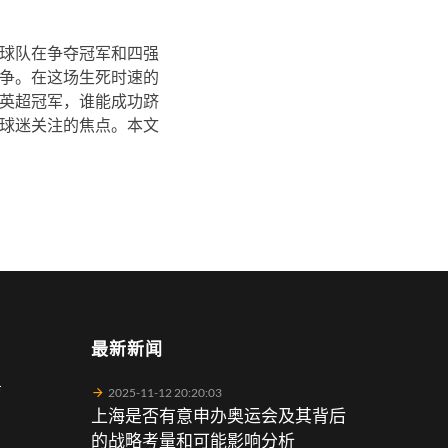
球队在争夺冠军和四强
争。在这场生死时速的
英超冠军，谁能成功跻
球迷关注的焦点。本文
最新新闻
育
2025-11-12 20:20:03
上海是否有意申办奥运会及其背后
的战略考量和可能影响分析