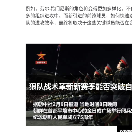
例如，劳尔·希门尼斯的角色将变得更加多样化，
多的组织进攻中。而新引进的前锋球员，如何快速
队的进攻效率，最终将取决于这些关键球员能否在