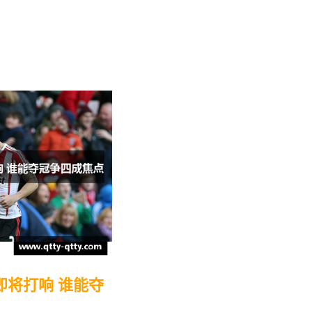
即将打响 谁能夺