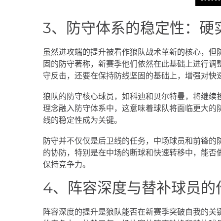
3、防守体系的稳定性：硬
虽然进攻端的提升被看作狼队战术革新的核心，但
固的防守著称，新赛季他们依然在此基础上进行调
守反击，还要在保持防线坚固的基础上，增强对快
狼队的防守核心球员，如科迪和贝尔特曼，将继续
理念融入防守体系中，这意味着球队将面临更大的
线的稳定性成为关键。
防守并不仅仅是后卫线的任务，中场球员和前锋的
的协防，特别是在中场的断球和快速转移中，能否
保持竞争力。
4、阵容深度与替补球员的
阵容深度的提升是狼队能否在新赛季突破自我的关