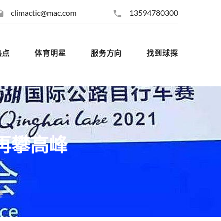
climactic@mac.com
13594780300
热点
体育明星
服务方向
找到球探
再攀高峰
峰