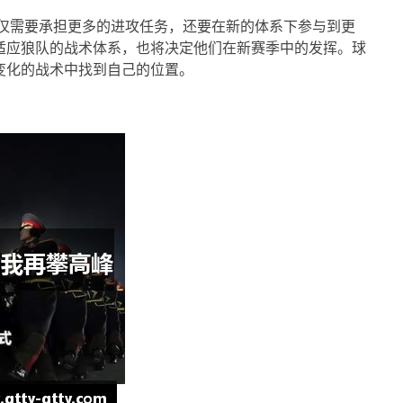
不仅需要承担更多的进攻任务，还要在新的体系下参与到更
适应狼队的战术体系，也将决定他们在新赛季中的发挥。球
变化的战术中找到自己的位置。