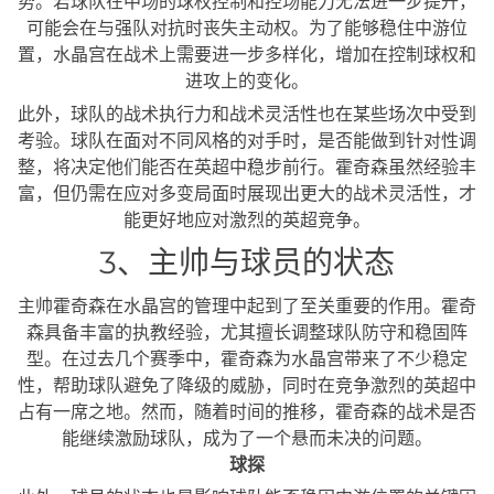
势。若球队在中场的球权控制和控场能力无法进一步提升，
可能会在与强队对抗时丧失主动权。为了能够稳住中游位
置，水晶宫在战术上需要进一步多样化，增加在控制球权和
进攻上的变化。
此外，球队的战术执行力和战术灵活性也在某些场次中受到
考验。球队在面对不同风格的对手时，是否能做到针对性调
整，将决定他们能否在英超中稳步前行。霍奇森虽然经验丰
富，但仍需在应对多变局面时展现出更大的战术灵活性，才
能更好地应对激烈的英超竞争。
3、主帅与球员的状态
主帅霍奇森在水晶宫的管理中起到了至关重要的作用。霍奇
森具备丰富的执教经验，尤其擅长调整球队防守和稳固阵
型。在过去几个赛季中，霍奇森为水晶宫带来了不少稳定
性，帮助球队避免了降级的威胁，同时在竞争激烈的英超中
占有一席之地。然而，随着时间的推移，霍奇森的战术是否
能继续激励球队，成为了一个悬而未决的问题。
球探