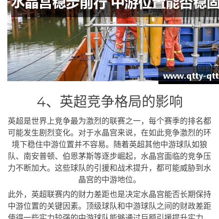
4、英超竞争格局的影响
英超是世界上竞争最为激烈的联赛之一，每个赛季的排名都
可能发生剧烈变化。对于水晶宫来说，在如此竞争激烈的环
境下稳住中游位置并不容易。随着英超其他中游球队如狼
队、南安普顿、伯恩茅斯等逐步崛起，水晶宫面临的竞争压
力不断加大。这些球队的引援和战术提升，都可能威胁到水
晶宫的中游地位。
此外，英超联赛内的财力差距也是决定水晶宫能否长期保持
中游位置的关键因素。顶级球队和中游球队之间的财政差距
使得一些实力较强的中游球队能够通过巨额引援提升实力，