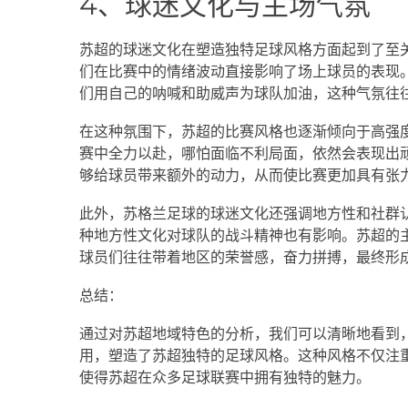
4、球迷文化与主场气氛
苏超的球迷文化在塑造独特足球风格方面起到了至
们在比赛中的情绪波动直接影响了场上球员的表现
们用自己的呐喊和助威声为球队加油，这种气氛往
在这种氛围下，苏超的比赛风格也逐渐倾向于高强
赛中全力以赴，哪怕面临不利局面，依然会表现出
够给球员带来额外的动力，从而使比赛更加具有张
此外，苏格兰足球的球迷文化还强调地方性和社群
种地方性文化对球队的战斗精神也有影响。苏超的
球员们往往带着地区的荣誉感，奋力拼搏，最终形
总结：
通过对苏超地域特色的分析，我们可以清晰地看到
用，塑造了苏超独特的足球风格。这种风格不仅注
使得苏超在众多足球联赛中拥有独特的魅力。