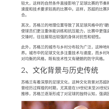
较大，这样的自然条件直接影响了足球比赛的节奏
速度和技术要求较高的比赛中。这样，苏超的比赛
合。
其次，苏格兰的地理位置导致了其足球风格中的“硬
使球员们更注重体能训练和抗压能力，比赛中更强
交锋时，往往展现出较强的身体对抗性和韧性。
此外，苏格兰的城市与乡村分布较为广泛，这种地
养。城市中的足球文化多注重技术与速度，而乡村
对均衡的风格，既有技术性又有硬朗的防守风格。
2、文化背景与历史传统
苏格兰有着深厚的足球文化，这种文化背景对苏超
曾经历过辉煌的时期，尤其是在19世纪末至20世
推移，苏格兰逐渐形成了对足球的独特认知，强调