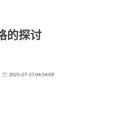
格的探讨
2025-07-27 04:54:09