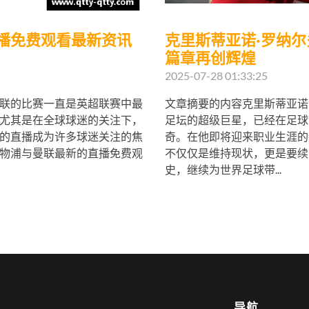
播免费观看最新资讯
克里斯蒂亚诺·罗纳
篇章再创辉煌
2025-07-28 01:33:25
联的比赛一直是英超联赛中最
文章摘要的内容克里斯蒂亚诺
尤其是在全球球迷的关注下，
足坛的超级巨星，已经在足球
的直播成为许多球迷关注的焦
奇。在他即将迎来职业生涯的
物浦与曼联最新的直播免费观
不仅仅是维持现状，更是要续
史，继续为世界足球带...
导航