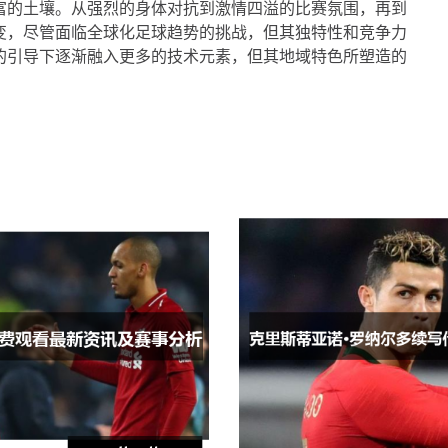
富的土壤。从强烈的身体对抗到激情四溢的比赛氛围，再到
变，尽管面临全球化足球趋势的挑战，但其独特性和竞争力
的引导下逐渐融入更多的技术元素，但其地域特色所塑造的