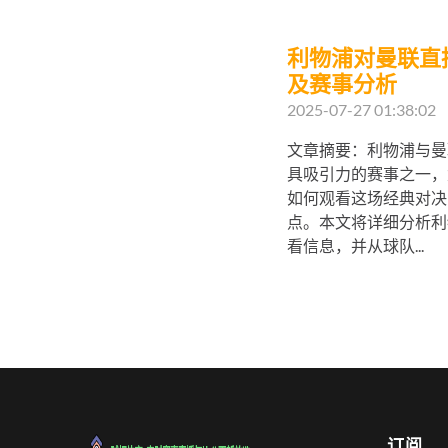
利物浦对曼联直
及赛事分析
2025-07-27 01:38:02
文章摘要：利物浦与曼
具吸引力的赛事之一，
如何观看这场经典对决
点。本文将详细分析利
看信息，并从球队...
订阅