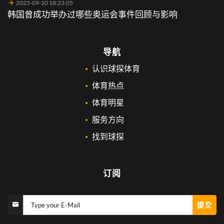
2025-09-10 18:23:05
韩国曾成功举办过哪些奥运会事件回顾与影响
导航
认识球探体育
体育热点
体育明星
服务方向
找到球探
订阅
提交
Type your E-Mail