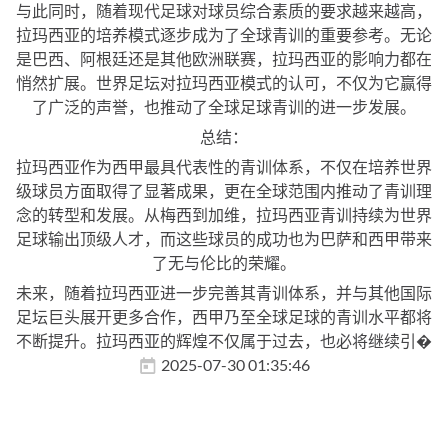
与此同时，随着现代足球对球员综合素质的要求越来越高，
拉玛西亚的培养模式逐步成为了全球青训的重要参考。无论
是巴西、阿根廷还是其他欧洲联赛，拉玛西亚的影响力都在
悄然扩展。世界足坛对拉玛西亚模式的认可，不仅为它赢得
了广泛的声誉，也推动了全球足球青训的进一步发展。
总结：
拉玛西亚作为西甲最具代表性的青训体系，不仅在培养世界
级球员方面取得了显著成果，更在全球范围内推动了青训理
念的转型和发展。从梅西到加维，拉玛西亚青训持续为世界
足球输出顶级人才，而这些球员的成功也为巴萨和西甲带来
了无与伦比的荣耀。
未来，随着拉玛西亚进一步完善其青训体系，并与其他国际
足坛巨头展开更多合作，西甲乃至全球足球的青训水平都将
不断提升。拉玛西亚的辉煌不仅属于过去，也必将继续引�
2025-07-30 01:35:46