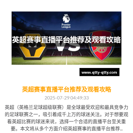
英超赛事直播平台推荐及观看攻略
2025-07-29 04:49:33
英超（英格兰足球超级联赛）是全球最受欢迎和最具竞争力
的足球联赛之一，吸引着成千上万的球迷关注。对于想要观
看英超比赛的球迷来说，选择一个合适的直播平台至关重
要。本文将从多个方面介绍英超赛事的直播平台推荐...