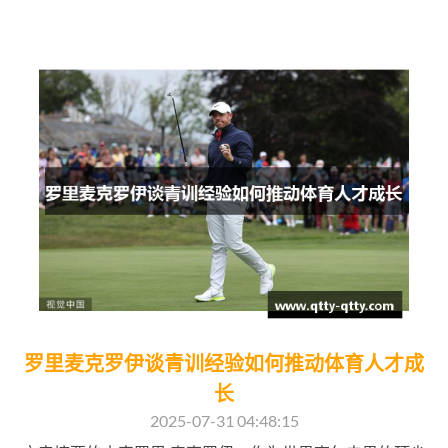
罗里麦克罗伊谈青训经验如何推动体育人才成
长
2025-07-31 04:48:15