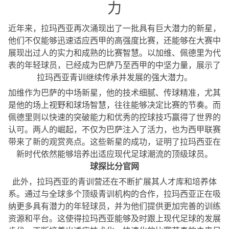
力
近年来，拉玛西亚再次涌现出了一批具有巨大潜力的新星，
他们不仅能够迅速适应西甲的高强度比赛，还能够在大赛中
展现出过人的实力和成熟的比赛智慧。以加维、佩德里为代
表的年轻球员，已经成为巴萨乃至西甲的中坚力量，展示了
拉玛西亚青训继续传承并发展的强大潜力。
加维作为巴萨的中场新星，他的技术细腻、传球精准，尤其
是他的场上视野和球场智慧，往往能够决定比赛的节奏。而
佩德里则以快速的突破能力和优秀的控球技巧赢得了世界的
认可。两人的崛起，不仅为巴萨注入了活力，也为西甲联赛
带来了新的观赏亮点。这些新星的成功，证明了拉玛西亚在
新时代依然能够培养出适应现代足球潮流的顶级球员。
球探比分官网
此外，拉玛西亚的青训营还在不断扩展其人才库和培养体
系。通过与全球多个顶级青训机构的合作，拉玛西亚正在吸
纳更多具有潜力的年轻球员，并为他们提供更加完善的训练
资源和平台。这使得拉玛西亚能够及时跟上现代足球的发展