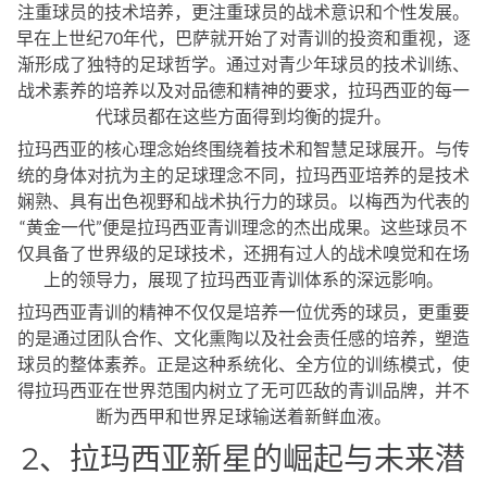
注重球员的技术培养，更注重球员的战术意识和个性发展。
早在上世纪70年代，巴萨就开始了对青训的投资和重视，逐
渐形成了独特的足球哲学。通过对青少年球员的技术训练、
战术素养的培养以及对品德和精神的要求，拉玛西亚的每一
代球员都在这些方面得到均衡的提升。
拉玛西亚的核心理念始终围绕着技术和智慧足球展开。与传
统的身体对抗为主的足球理念不同，拉玛西亚培养的是技术
娴熟、具有出色视野和战术执行力的球员。以梅西为代表的
“黄金一代”便是拉玛西亚青训理念的杰出成果。这些球员不
仅具备了世界级的足球技术，还拥有过人的战术嗅觉和在场
上的领导力，展现了拉玛西亚青训体系的深远影响。
拉玛西亚青训的精神不仅仅是培养一位优秀的球员，更重要
的是通过团队合作、文化熏陶以及社会责任感的培养，塑造
球员的整体素养。正是这种系统化、全方位的训练模式，使
得拉玛西亚在世界范围内树立了无可匹敌的青训品牌，并不
断为西甲和世界足球输送着新鲜血液。
2、拉玛西亚新星的崛起与未来潜