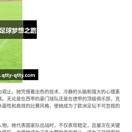
为观止。她凭借着出色的技术、冷静的头脑和强大的心理素
就。无论是在西甲的豪门球队还是在德甲的顶级俱乐部，克
多面性和高效的比赛风格，使她成为了欧洲足坛不可忽视的
人物。她代表国家队出战时，不仅表现稳定，且屡次在关键