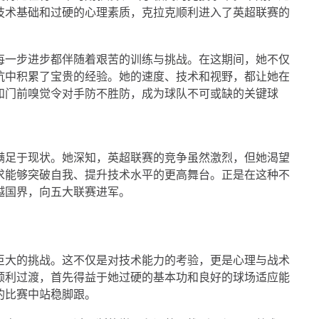
技术基础和过硬的心理素质，克拉克顺利进入了英超联赛的
每一步进步都伴随着艰苦的训练与挑战。在这期间，她不仅
抗中积累了宝贵的经验。她的速度、技术和视野，都让她在
和门前嗅觉令对手防不胜防，成为球队不可或缺的关键球
满足于现状。她深知，英超联赛的竞争虽然激烈，但她渴望
求能够突破自我、提升技术水平的更高舞台。正是在这种不
越国界，向五大联赛进军。
巨大的挑战。这不仅是对技术能力的考验，更是心理与战术
顺利过渡，首先得益于她过硬的基本功和良好的球场适应能
的比赛中站稳脚跟。