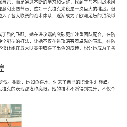
现自己，而是通过不断的学习和调整，找到了与不同战术风
理念和比赛节奏，这对于克拉克来说是一次巨大的挑战。但
融入了各大联赛的战术体系，逐渐成为了欧洲足坛的顶级球
成了质的飞跃。她在进攻端的突破更加注重团队配合，在防
种全能型的打法，让她不仅在进攻端有着卓越的表现，在防
不仅让她在五大联赛中取得了出色的成绩，也让她成为了各
煌
的步伐。相反，她如鱼得水，迎来了自己的职业生涯巅峰。
克拉克的表现都堪称亮眼。她的技术不断得到提升，不仅个