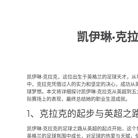
凯伊琳·克
凯伊琳·克拉克，这位出生于英格兰的足球天才，
中，克拉克凭借过人的实力和坚定的决心，成功从
球梦想。本文将详细探讨凯伊琳·克拉克从英超到
际赛场上的表现，最终总结她的职业生涯成就。
1、克拉克的起步与英超之
凯伊琳·克拉克的足球之路从英超的起点开始，这
英格兰的足球氛围中成长，对足球的热爱与天赋，