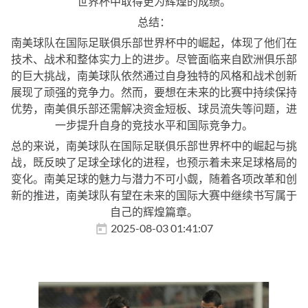
世界杯中取得更为辉煌的成绩。
总结：
南美球队在国际足联俱乐部世界杯中的崛起，体现了他们在
技术、战术和整体实力上的进步。尽管面临来自欧洲俱乐部
的巨大挑战，南美球队依然通过自身独特的风格和战术创新
展现了顽强的竞争力。然而，要想在未来的比赛中持续保持
优势，南美俱乐部还需解决资金短板、球员流失等问题，进
一步提升自身的竞技水平和国际竞争力。
总的来说，南美球队在国际足联俱乐部世界杯中的崛起与挑
战，既反映了足球全球化的进程，也预示着未来足球格局的
变化。南美足球的魅力与潜力不可小觑，随着各项改革和创
新的推进，南美球队有望在未来的国际大赛中继续书写属于
自己的辉煌篇章。
2025-08-03 01:41:07