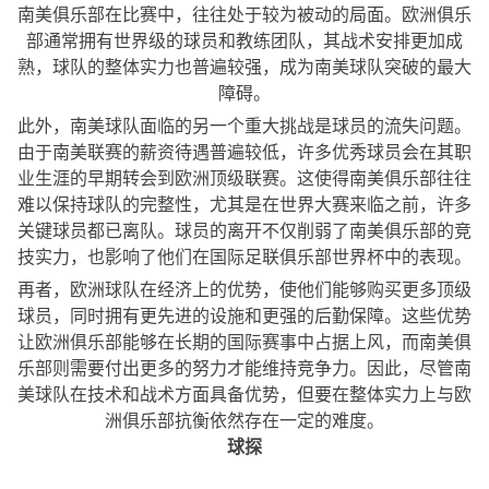
南美俱乐部在比赛中，往往处于较为被动的局面。欧洲俱乐
部通常拥有世界级的球员和教练团队，其战术安排更加成
熟，球队的整体实力也普遍较强，成为南美球队突破的最大
障碍。
此外，南美球队面临的另一个重大挑战是球员的流失问题。
由于南美联赛的薪资待遇普遍较低，许多优秀球员会在其职
业生涯的早期转会到欧洲顶级联赛。这使得南美俱乐部往往
难以保持球队的完整性，尤其是在世界大赛来临之前，许多
关键球员都已离队。球员的离开不仅削弱了南美俱乐部的竞
技实力，也影响了他们在国际足联俱乐部世界杯中的表现。
再者，欧洲球队在经济上的优势，使他们能够购买更多顶级
球员，同时拥有更先进的设施和更强的后勤保障。这些优势
让欧洲俱乐部能够在长期的国际赛事中占据上风，而南美俱
乐部则需要付出更多的努力才能维持竞争力。因此，尽管南
美球队在技术和战术方面具备优势，但要在整体实力上与欧
洲俱乐部抗衡依然存在一定的难度。
球探