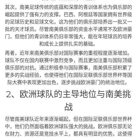
其次，南美足球传统的底蕴和深厚的青训体系也为俱乐部的
崛起提供了强有力的支撑。巴西、阿根廷等国家拥有世界级
的足球历史和足球文化，这为他们的俱乐部培养出一批又一
批的天才球员。尽管南美俱乐部的资金水平通常不及欧洲豪
门，但他们的青训体系仍旧非常强大，能在年轻球员的培养
和成长上提供扎实的基础。
再者，近年来南美俱乐部对国际赛事的重视程度逐渐增加。
球队不仅在国内联赛中激烈竞争，而且更加注重与国际顶级
俱乐部的对抗。通过积极参与国际赛事，南美俱乐部积累了
更多的实战经验，也使得他们在国际足联俱乐部世界杯等国
际大赛中表现更加出色，逐步挑战欧洲豪门的统治地位。
2、欧洲球队的主导地位与南美挑
战
尽管南美球队近年来逐渐崛起，但在国际足联俱乐部世界杯
中，他们仍然面临着欧洲球队强大的挑战。欧洲俱乐部无论
在财力、资源还是竞技水平上，都具有明显的优势。这使得