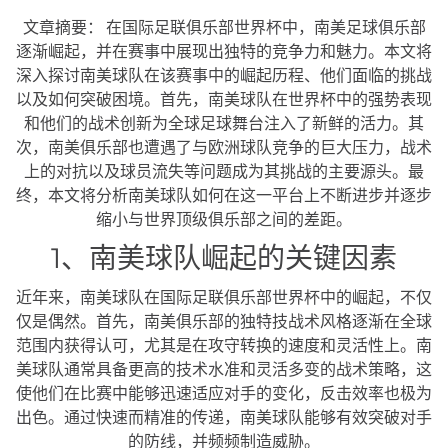
文章摘要： 在国际足联俱乐部世界杯中，南美足球俱乐部
逐渐崛起，并在赛事中展现出独特的竞争力和魅力。本文将
深入探讨南美球队在该赛事中的崛起历程、他们面临的挑战
以及如何突破困境。首先，南美球队在世界杯中的强势表现
和他们的战术创新为全球足球舞台注入了新鲜的活力。其
次，南美俱乐部也遭遇了与欧洲球队竞争的巨大压力，战术
上的对抗以及球员流失等问题成为其挑战的主要源头。最
终，本文将分析南美球队如何在这一平台上不断进步并逐步
缩小与世界顶级俱乐部之间的差距。
1、南美球队崛起的关键因素
近年来，南美球队在国际足联俱乐部世界杯中的崛起，不仅
仅是偶然。首先，南美俱乐部的独特技战术风格逐渐在全球
范围内获得认可，尤其是在攻守转换的速度和灵活性上。南
美球队通常具备更高的技术水准和灵活多变的战术策略，这
使他们在比赛中能够迅速适应对手的变化，反击效率也极为
出色。通过快速而精准的传递，南美球队能够有效突破对手
的防线，并频频制造威胁。