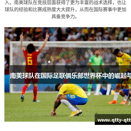
入，南美球队在竞技层面获得了更为丰富的战术选择，也让
球队的经验和比赛成熟度大大提升，从而在国际赛事中更加
具备竞争力。