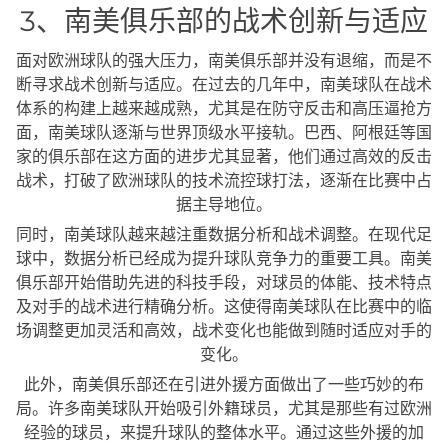
3、南美俱乐部的战术创新与适应
面对欧洲球队的强大压力，南美俱乐部并没有退缩，而是不
断寻求战术创新与适应。在过去的几年中，南美球队在战术
体系的构建上越来越成熟，尤其是在防守反击和高压逼抢方
面，南美球队逐渐与世界顶级水平接轨。巴西、阿根廷等国
家的俱乐部在这方面的进步尤其显著，他们通过高效的反击
战术，打破了欧洲球队的技术流控球打法，逐渐在比赛中占
据主导地位。
同时，南美球队越来越注重数据分析和战术调整。在现代足
球中，数据分析已经成为提升球队竞争力的重要工具。南美
俱乐部开始借助先进的科技手段，对球员的体能、技术特点
及对手的战术进行精确分析。这使得南美球队在比赛中的临
场调整更加灵活和高效，战术变化也能做到随时适应对手的
变化。
此外，南美俱乐部还在引进外援方面做出了一些巧妙的布
局。许多南美球队开始吸引外籍球员，尤其是那些有过欧洲
经验的球员，来提升球队的整体水平。通过这些外援的加