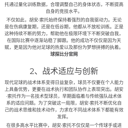
托通过量化训练数据，合理调整自己的身体状态，不断提高
自身的竞技水平。
不仅如此，胡安·索托始终保持着强烈的自我驱动力。无论
是在伤病康复期，还是在低谷期，他都从不放松训练。正是
这种持续不断的努力，帮助他在极限环境下不断突破自我，
在国际比赛中逐渐站稳了脚跟。他的成功不仅仅是因为天
赋，更是因为他对足球的热爱以及那份为梦想拼搏的执着。
球探比分官网
2、战术适应与创新
现代足球的战术体系变得日益复杂，球员不仅要在个人能力
上具备优势，更要在战术执行和团队协作上表现突出。胡安
·索托作为一名技术型球员，早期面临着与传统强队战术体
系的适应问题。为了突破这一局限，胡安·索托不断优化自
己的战术思维和技术动作，力求在不同战术体系下都能有效
发挥。
在很多高水平比赛中，胡安·索托不仅仅是一个传球手或进