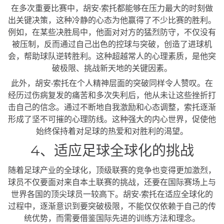
在多次重要比赛中，胡安·索托都能够在压力最大的时刻做
出关键决策，这种冷静的心态为他赢得了不少比赛的胜利。
例如，在某些决胜局中，他面对对方的猛烈防守，不仅没有
被压制，反而通过自己出色的控球与突破，创造了进球机
会，帮助球队逆转胜利。这种超越常人的心理素质，是他突
破极限、挑战新天地的关键因素。
此外，胡安·索托在个人精神层面的突破同样令人赞叹。在
经历过伤病复发的痛苦和多次失利后，他从未让这些挫折打
击自己的信念。通过不断地自我激励和心态调整，索托逐渐
形成了坚不可摧的心理防线。这种强大的内心世界，促使他
始终保持着对足球的热爱和对胜利的渴望。
4、适应足球全球化的挑战
随着足球产业的全球化，顶级联赛的竞争也变得更加激烈，
球员不仅要面对来自本土联赛的挑战，还要在国际赛场上与
世界各国的顶尖球员一较高下。胡安·索托在适应全球化的
过程中，逐渐意识到要突破极限，不能仅仅依赖于自己的传
统优势，而需要借鉴国际先进的训练方法和理念。