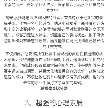
节奏的适应上做出了巨大进步，逐渐融入了高水平比赛的节
奏之中。
胡安·索托能迅速找到比赛的节奏，首先得益于他扎实的训
练基础。作为一名年轻球员，他从小就接受了高强度的训练
和丰富的比赛经验，这使得他能够在面对职业联赛的高压环
境时，能够迅速进入状态，调整自己的竞技状态。他不再像
初期那样对节奏感到迷茫，而是能够在场上找到自己最舒适
的比赛方式。
不仅如此，胡安·索托在比赛中展现出的灵活性和迅速的战
术意识，使得他能够在面对不同对手时，迅速适应变化的战
术要求。他的球场位置感和空间利用能力，使得他能够在比
赛中迅速做出调整，并最大化地发挥自身的优势。这种快速
适应的能力，不仅让他在赛季中逐渐取得了好成绩，也为他
未来的职业生涯打下了坚实的基础。
球探体育比分网
3、超强的心理素质