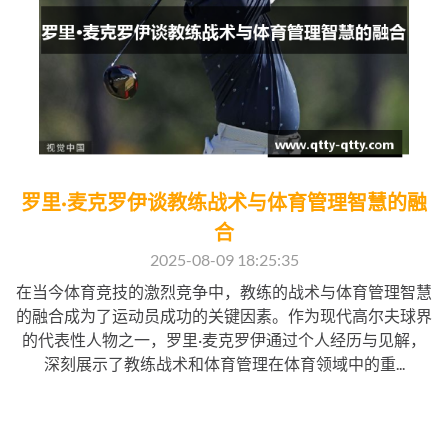
罗里·麦克罗伊谈教练战术与体育管理智慧的融
合
2025-08-09 18:25:35
在当今体育竞技的激烈竞争中，教练的战术与体育管理智慧
的融合成为了运动员成功的关键因素。作为现代高尔夫球界
的代表性人物之一，罗里·麦克罗伊通过个人经历与见解，
深刻展示了教练战术和体育管理在体育领域中的重...