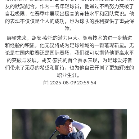
友的默契配合。作为一名年轻球员，他通过不断努力突破了
自我极限，在赛季中展现出极高的竞技水平和团队意识。他
的表现不仅仅是个人的成功，也为球队的胜利提供了重要保
障。
展望未来，胡安·索托的潜力巨大。随着技术的进一步精进
和经验的积累，他无疑将成为足球领域的一颗璀璨新星。无
论是在国内联赛还是国际赛场，我们都可以期待他更高水平
的突破与发展。胡安·索托的首个赛季表现，为足球爱好者
们带来了无尽的希望和期待，也为他自己开创了更加辉煌的
职业生涯。
2025-08-09 20:59:54