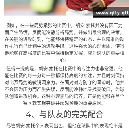
例如，在一些局势紧张的比赛中，胡安·索托并没有因压力
而产生恐慌，反而能冷静分析局势，并做出最合理的决策。
在关键的进攻时刻，他能够保持稳定的心态，并以精准的动
作执行自己计划中的进攻手段。这种强大的心理素质，使得
他能够在高强度的比赛中保持稳定发挥，成为球队的重要核
心。
值得一提的是，胡安·索托在比赛中的专注力也非常强。他
能在比赛的每一分每一秒都保持高度的专注，并且时刻保持
对比赛局势的敏锐洞察力。在面对对方防守的逼迫时，他并
不会因为压力而产生失误，反而能冷静地寻找突破口，为球
队创造进攻机会。这种心理素质的培养，正是他能够在首个
赛季就实现突破并超越预期的重要原因。
4、与队友的完美配合
尽管胡安·索托个人表现出色，但他在球队中的表现绝不是