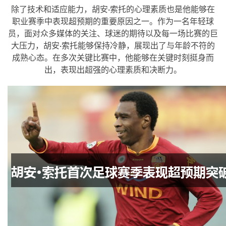
除了技术和适应能力，胡安·索托的心理素质也是他能够在
职业赛季中表现超预期的重要原因之一。作为一名年轻球
员，面对众多媒体的关注、球迷的期待以及每一场比赛的巨
大压力，胡安·索托能够保持冷静，展现出了与年龄不符的
成熟心态。在多次关键比赛中，他能够在关键时刻挺身而
出，表现出超强的心理素质和决断力。