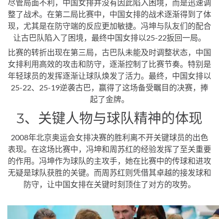
尽管局面不利，中国女排并没有因此陷入困境，而是迅速调
整了战术。在第二局比赛中，中国女排的战术逐渐得到了体
现，尤其是在防守端的反应更加敏捷。冯坤与队友们的配合
让古巴队陷入了困境，最终中国女排以25-22扳回一局。
比赛的转折出现在第三局，古巴队未能及时调整状态，中国
女排利用高效的攻击和防守，逐渐控制了比赛节奏。特别是
年轻球员的发挥逐渐让球队焕发了活力。最终，中国女排以
25-22、25-19逆袭古巴，赢得了这场备受瞩目的决赛，捧
起了金牌。
3、关键人物与球队精神的体现
2008年北京奥运会女排决赛的胜利离不开关键球员的出色
表现。在这场比赛中，冯坤和周苏红的经验发挥了至关重要
的作用。冯坤作为球队的主攻手，她在比赛中的传球和进攻
无疑是球队获胜的关键。而周苏红则凭借其卓越的接发球和
防守，让中国女排在关键时刻顶住了对方的攻势。