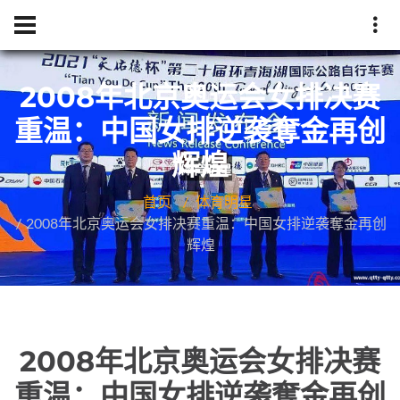
2008年北京奥运会女排决赛
重温：中国女排逆袭奪金再创
辉煌
首页
体育明星
2008年北京奥运会女排决赛重温：中国女排逆袭奪金再创
辉煌
2008年北京奥运会女排决赛
重温：中国女排逆袭奪金再创