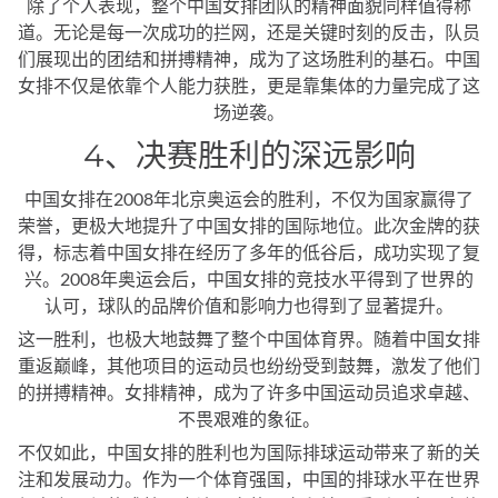
除了个人表现，整个中国女排团队的精神面貌同样值得称
道。无论是每一次成功的拦网，还是关键时刻的反击，队员
们展现出的团结和拼搏精神，成为了这场胜利的基石。中国
女排不仅是依靠个人能力获胜，更是靠集体的力量完成了这
场逆袭。
4、决赛胜利的深远影响
中国女排在2008年北京奥运会的胜利，不仅为国家赢得了
荣誉，更极大地提升了中国女排的国际地位。此次金牌的获
得，标志着中国女排在经历了多年的低谷后，成功实现了复
兴。2008年奥运会后，中国女排的竞技水平得到了世界的
认可，球队的品牌价值和影响力也得到了显著提升。
这一胜利，也极大地鼓舞了整个中国体育界。随着中国女排
重返巅峰，其他项目的运动员也纷纷受到鼓舞，激发了他们
的拼搏精神。女排精神，成为了许多中国运动员追求卓越、
不畏艰难的象征。
不仅如此，中国女排的胜利也为国际排球运动带来了新的关
注和发展动力。作为一个体育强国，中国的排球水平在世界