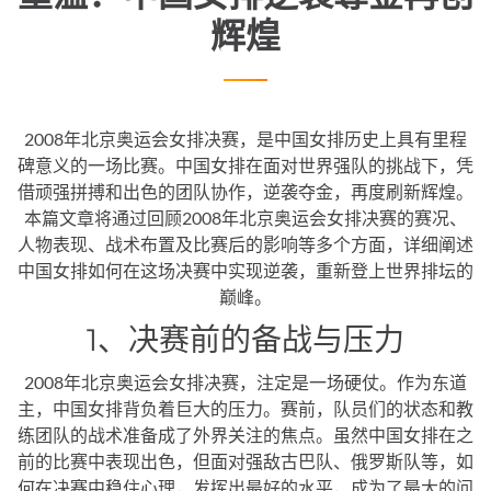
辉煌
2008年北京奥运会女排决赛，是中国女排历史上具有里程
碑意义的一场比赛。中国女排在面对世界强队的挑战下，凭
借顽强拼搏和出色的团队协作，逆袭夺金，再度刷新辉煌。
本篇文章将通过回顾2008年北京奥运会女排决赛的赛况、
人物表现、战术布置及比赛后的影响等多个方面，详细阐述
中国女排如何在这场决赛中实现逆袭，重新登上世界排坛的
巅峰。
1、决赛前的备战与压力
2008年北京奥运会女排决赛，注定是一场硬仗。作为东道
主，中国女排背负着巨大的压力。赛前，队员们的状态和教
练团队的战术准备成了外界关注的焦点。虽然中国女排在之
前的比赛中表现出色，但面对强敌古巴队、俄罗斯队等，如
何在决赛中稳住心理，发挥出最好的水平，成为了最大的问