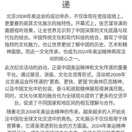
递
北京2008年奥运会的成功举办，不仅体现在竞技成绩上，
更重要的是其文化展示的独特性。开幕式上，张艺谋导演的
震撼视听效果，让全世界见识到了中国深厚的文化底蕴与现
代化的结合。中国传统文化和现代科技的结合，展现了中国
独特的文化魅力，也让世界更加了解中国的历史、艺术和精
神面貌。而这一文化传承，也成为2024年奥运精神再现活
动的核心之一。
此次纪念活动的启动，正是中国奥运精神和文化传递的重要
平台。通过展览、讲座、文化交流等形式，活动将2008年
北京奥运会所传递的“更高、更快、更强”的奥林匹克精神，
以及中国文化中的包容、奋斗和进取精神展现得淋漓尽致。
同时，文化与体育的融合也为全球观众提供了更多的交流平
台，促进了不同国家和地区间的相互理解与合作。
随着北京2008年奥运会精神的传承，越来越多的人开始关
注中国在全球文化交流中的角色。文化展示不仅仅局限于体
育赛事，它逐渐渗透到社会的方方面面。2024年奥运精神