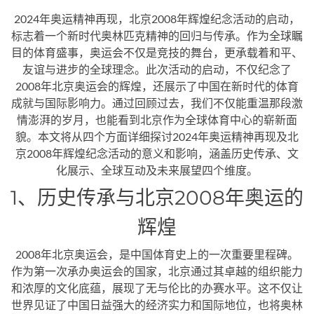
2024年奥运精神再现，北京2008年辉煌纪念活动的启动，
标志着一个新时代奥林匹克精神的回归与传承。作为全球瞩
目的体育盛事，奥运会不仅是竞技的舞台，更承载着和平、
友谊与进步的全球理念。此次活动的启动，不仅纪念了
2008年北京奥运会的辉煌，还展示了中国在新时代的体育
成就与国际影响力。通过回顾过去，我们不仅能重温那段激
情澎湃的岁月，也能看到北京作为全球体育中心的崭新面
貌。本文将从四个方面详细探讨2024年奥运精神再现及北
京2008年辉煌纪念活动的意义和影响，涵盖历史传承、文
化展示、全球互动及未来展望四个维度。
1、历史传承与北京2008年奥运的
辉煌
2008年北京奥运会，是中国体育史上的一次重要里程碑。
作为第一次承办奥运会的国家，北京通过其卓越的组织能力
和浓厚的文化底蕴，展现了无与伦比的办赛水平。这不仅让
世界见证了中国日益强大的经济实力和国际地位，也将奥林