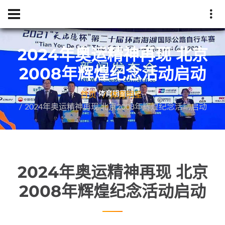
2024年奥运精神再现 北京
2008年辉煌纪念活动启动
首页
体育明星
2024年奥运精神再现 北京2008年辉煌纪念活动启动
2024年奥运精神再现 北京
2008年辉煌纪念活动启动