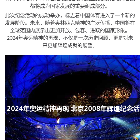
都将成为国家发展的重要组成部分。
此次纪念活动的成功举办，标志着中国体育进入了一个新的
发展阶段。未来，随着奥林匹克精神的广泛传播，中国将在
全球范围内展示出更加开放、包容、进取的国家形象。
2024年奥运精神的再现，不仅是一次历史回顾，更是对未
来更加辉煌成就的展望。