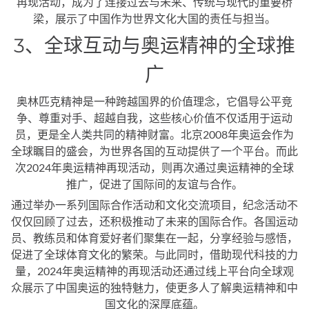
再现活动，成为了连接过去与未来、传统与现代的重要桥
梁，展示了中国作为世界文化大国的责任与担当。
3、全球互动与奥运精神的全球推
广
奥林匹克精神是一种跨越国界的价值理念，它倡导公平竞
争、尊重对手、超越自我，这些核心价值不仅适用于运动
员，更是全人类共同的精神财富。北京2008年奥运会作为
全球瞩目的盛会，为世界各国的互动提供了一个平台。而此
次2024年奥运精神再现活动，则再次通过奥运精神的全球
推广，促进了国际间的友谊与合作。
通过举办一系列国际合作活动和文化交流项目，纪念活动不
仅仅回顾了过去，还积极推动了未来的国际合作。各国运动
员、教练员和体育爱好者们聚集在一起，分享经验与感悟，
促进了全球体育文化的繁荣。与此同时，借助现代科技的力
量，2024年奥运精神的再现活动还通过线上平台向全球观
众展示了中国奥运的独特魅力，使更多人了解奥运精神和中
国文化的深厚底蕴。