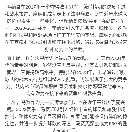
摩纳哥在2017年一举夺得法甲冠军，凭借精明的球员引进
和战术布置，摩纳哥成功走上了法甲巅峰。尽管近年来球队
的阵容发生了一些变化，但摩纳哥依然保持了强劲的竞争
力。2023-2024赛季，摩纳哥引入了几名潜力股球员，这为
他们在法甲和欧洲赛场上打下了坚实的基础。摩纳哥的成功
在于其精准的球员引进和年轻化战略，通过挖掘潜力球员来
弥补财力上的差距。
而里昂，作为法甲历史上最成功的球队之一，其自2000年
代的黄金时期后，虽然没有再度夺冠，但其青训系统和球队
管理一直保持较高水平。特别是在2023年，里昂通过加强
球队的战术执行力和调整人员配置，再次展现了强大的竞争
力。队内核心球员如穆萨·登贝莱和奥尔特·穆罕默德等人，
均有潜力在接下来的赛季中崭露头角。
此外，马赛作为另一支传统豪门，也在近年来经历了复兴
期。2023赛季，马赛通过引入经验丰富的球员和加强中场
控制，整体实力有了显著提升。如果他们能够保持阵容的稳
定性，并进一步提升球队的深度，马赛无疑会成为PSG的强
大竞争对手。