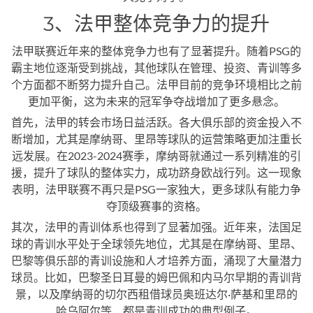
3、法甲整体竞争力的提升
法甲联赛近年来的整体竞争力也有了显著提升。随着PSG的
霸主地位逐渐受到挑战，其他球队在管理、投资、青训等多
个方面都不断努力提升自己。法甲目前的竞争环境相比之前
更加平衡，这为未来的冠军争夺战增加了更多悬念。
首先，法甲的转会市场日益活跃。各大俱乐部的资金投入不
断增加，尤其是摩纳哥、里昂等球队的运营策略更加注重长
远发展。在2023-2024赛季，摩纳哥就通过一系列精准的引
援，提升了球队的整体实力，成功跻身欧战行列。这一现象
表明，法甲联赛不再只是PSG一家独大，更多球队有能力争
夺顶级赛事的资格。
其次，法甲的青训体系也得到了显著加强。近年来，法国足
球的青训水平处于全球领先地位，尤其是在摩纳哥、里昂、
巴黎等俱乐部的青训设施和人才培养方面，涌现了大量潜力
球员。比如，巴黎圣日耳曼的姆巴佩和内马尔早期的青训背
景，以及摩纳哥的切尔西租借球员奥班达尔·萨基和里昂的
哈乌阿尔等，都是青训成功的典型例子。