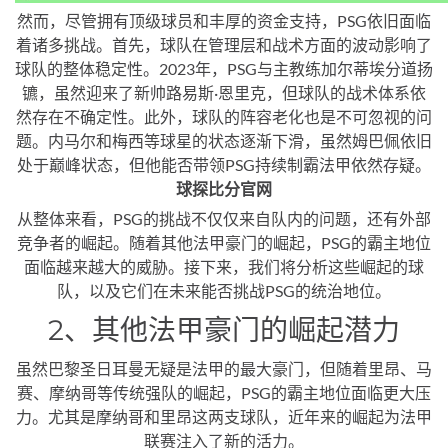
然而，尽管拥有顶级球员和丰厚的资金支持，PSG依旧面临
着诸多挑战。首先，球队在管理层和战术方面的波动影响了
球队的整体稳定性。2023年，PSG与主教练加尔蒂埃分道扬
镳，虽然迎来了新帅路易斯·恩里克，但球队的战术体系依
然存在不确定性。此外，球队的阵容老化也是不可忽视的问
题。内马尔和梅西等球星的状态逐渐下滑，虽然姆巴佩依旧
处于巅峰状态，但他能否带领PSG持续制霸法甲依然存疑。
球探比分官网
从整体来看，PSG的挑战不仅仅来自队内的问题，还有外部
竞争者的崛起。随着其他法甲豪门的崛起，PSG的霸主地位
面临越来越大的威胁。接下来，我们将分析这些崛起的球
队，以及它们在未来能否挑战PSG的统治地位。
2、其他法甲豪门的崛起潜力
虽然巴黎圣日耳曼无疑是法甲的最大豪门，但随着里昂、马
赛、摩纳哥等传统强队的崛起，PSG的霸主地位面临更大压
力。尤其是摩纳哥和里昂这两支球队，近年来的崛起为法甲
联赛注入了新的活力。