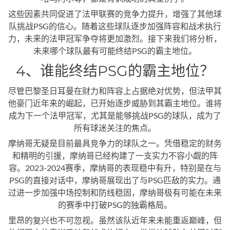
这些因素共同促进了法甲联赛的竞争力提升，增强了其他球
队挑战PSG的信心。随着这些球队逐步加强阵容和战术执行
力，未来的法甲冠军争夺将更加激烈。接下来我们将分析，
未来哪个球队最有可能终结PSG的霸主地位。
4、谁能终结PSG的霸主地位？
尽管巴黎圣日耳曼在财力和阵容上占据绝对优势，但法甲其
他豪门近年来的崛起，已开始逐步威胁到其霸主地位。谁将
成为下一个法甲冠军，尤其是能够挑战PSG的球队，成为了
所有球迷关注的焦点。
摩纳哥无疑是目前最具竞争力的球队之一。凭借稳定的财务
和精明的引援，摩纳哥已经构建了一支实力不容小觑的阵
容。2023-2024赛季，摩纳哥的表现稳中有升，特别是在与
PSG的直接对话中，摩纳哥展现出了与PSG匹敌的实力。通
过进一步加强中场控制和防线稳固，摩纳哥极有可能在未来
的赛季中打破PSG的独霸格局。
里昂的复兴也不可忽视。虽然该队近年来未能重返巅峰，但