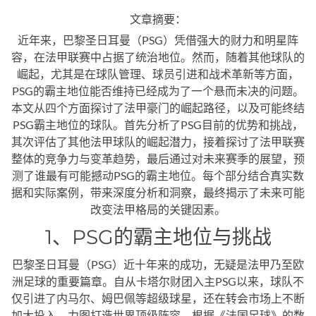
文章摘要：
近年来，巴黎圣日耳曼（PSG）凭借强大的财力和明星阵
容，在法甲联赛中占据了统治地位。然而，随着其他球队的
崛起，尤其是在球队管理、球员引进和战术革新等方面，
PSG的霸主地位能否维持已经成为了一个悬而未决的问题。
本文从四个方面探讨了法甲豪门的崛起路径，以及可能终结
PSG霸主地位的球队。首先分析了PSG目前的优势和挑战，
其次评估了其他法甲球队的崛起潜力，接着探讨了法甲联赛
整体的竞争力与变革趋势，最后通过对未来赛季的展望，预
测了谁最有可能撼动PSG的霸主地位。每个部分结合真实数
据和实际案例，带来深度分析和洞察，最终揭示了未来可能
改变法甲格局的关键因素。
1、PSG的霸主地位与挑战
巴黎圣日耳曼（PSG）近十年来的成功，无疑是法甲乃至欧
洲足球的重要篇章。自从卡塔尔财团入主PSG以来，球队不
仅引进了内马尔、姆巴佩等超级球星，还在转会市场上不断
加大投入，力图打造世界顶级阵容。根据《法国足球》的数