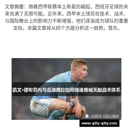
文章摘要：随着西甲联赛本土新星的崛起，西班牙足球的未
来充满了无限可能。近年来，西甲本土球员在技术、战术、
与国际舞台上的影响力不断增强，他们逐渐成为球队的重要
支柱。本篇文章将从四个方面分析这一趋势。首先...