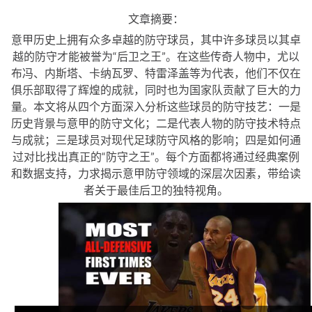
文章摘要：
意甲历史上拥有众多卓越的防守球员，其中许多球员以其卓
越的防守才能被誉为“后卫之王”。在这些传奇人物中，尤以
布冯、内斯塔、卡纳瓦罗、特雷泽盖等为代表，他们不仅在
俱乐部取得了辉煌的成就，同时也为国家队贡献了巨大的力
量。本文将从四个方面深入分析这些球员的防守技艺：一是
历史背景与意甲的防守文化；二是代表人物的防守技术特点
与成就；三是球员对现代足球防守风格的影响；四是如何通
过对比找出真正的“防守之王”。每个方面都将通过经典案例
和数据支持，力求揭示意甲防守领域的深层次因素，带给读
者关于最佳后卫的独特视角。