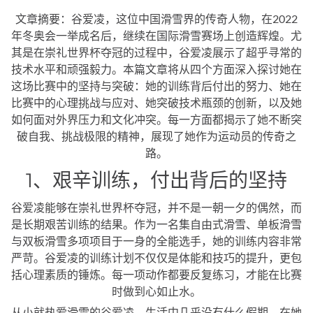
文章摘要：谷爱凌，这位中国滑雪界的传奇人物，在2022
年冬奥会一举成名后，继续在国际滑雪赛场上创造辉煌。尤
其是在崇礼世界杯夺冠的过程中，谷爱凌展示了超乎寻常的
技术水平和顽强毅力。本篇文章将从四个方面深入探讨她在
这场比赛中的坚持与突破：她的训练背后付出的努力、她在
比赛中的心理挑战与应对、她突破技术瓶颈的创新，以及她
如何面对外界压力和文化冲突。每一方面都揭示了她不断突
破自我、挑战极限的精神，展现了她作为运动员的传奇之
路。
1、艰辛训练，付出背后的坚持
谷爱凌能够在崇礼世界杯夺冠，并不是一朝一夕的偶然，而
是长期艰苦训练的结果。作为一名集自由式滑雪、单板滑雪
与双板滑雪多项项目于一身的全能选手，她的训练内容非常
严苛。谷爱凌的训练计划不仅仅是体能和技巧的提升，更包
括心理素质的锤炼。每一项动作都要反复练习，才能在比赛
时做到心如止水。
从小就热爱滑雪的谷爱凌，生活中几乎没有什么假期。在她