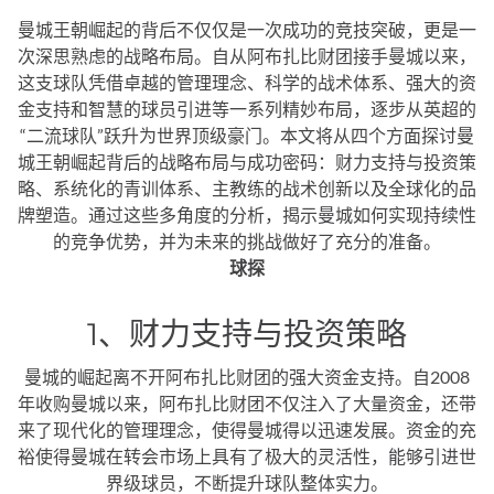
曼城王朝崛起的背后不仅仅是一次成功的竞技突破，更是一
次深思熟虑的战略布局。自从阿布扎比财团接手曼城以来，
这支球队凭借卓越的管理理念、科学的战术体系、强大的资
金支持和智慧的球员引进等一系列精妙布局，逐步从英超的
“二流球队”跃升为世界顶级豪门。本文将从四个方面探讨曼
城王朝崛起背后的战略布局与成功密码：财力支持与投资策
略、系统化的青训体系、主教练的战术创新以及全球化的品
牌塑造。通过这些多角度的分析，揭示曼城如何实现持续性
的竞争优势，并为未来的挑战做好了充分的准备。
球探
1、财力支持与投资策略
曼城的崛起离不开阿布扎比财团的强大资金支持。自2008
年收购曼城以来，阿布扎比财团不仅注入了大量资金，还带
来了现代化的管理理念，使得曼城得以迅速发展。资金的充
裕使得曼城在转会市场上具有了极大的灵活性，能够引进世
界级球员，不断提升球队整体实力。