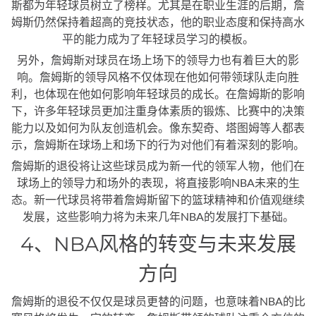
斯都为年轻球员树立了榜样。尤其是在职业生涯的后期，詹
姆斯仍然保持着超高的竞技状态，他的职业态度和保持高水
平的能力成为了年轻球员学习的模板。
另外，詹姆斯对球员在场上场下的领导力也有着巨大的影
响。詹姆斯的领导风格不仅体现在他如何带领球队走向胜
利，也体现在他如何影响年轻球员的成长。在詹姆斯的影响
下，许多年轻球员更加注重身体素质的锻炼、比赛中的决策
能力以及如何为队友创造机会。像东契奇、塔图姆等人都表
示，詹姆斯在球场上和场下的行为对他们有着深刻的影响。
詹姆斯的退役将让这些球员成为新一代的领军人物，他们在
球场上的领导力和场外的表现，将直接影响NBA未来的生
态。新一代球员将带着詹姆斯留下的篮球精神和价值观继续
发展，这些影响力将为未来几年NBA的发展打下基础。
4、NBA风格的转变与未来发展
方向
詹姆斯的退役不仅仅是球员更替的问题，也意味着NBA的比