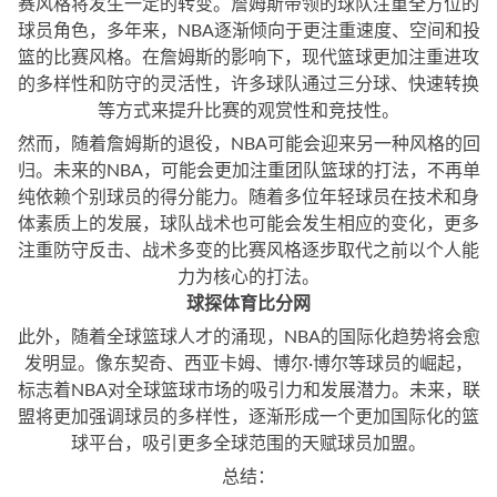
赛风格将发生一定的转变。詹姆斯带领的球队注重全方位的
球员角色，多年来，NBA逐渐倾向于更注重速度、空间和投
篮的比赛风格。在詹姆斯的影响下，现代篮球更加注重进攻
的多样性和防守的灵活性，许多球队通过三分球、快速转换
等方式来提升比赛的观赏性和竞技性。
然而，随着詹姆斯的退役，NBA可能会迎来另一种风格的回
归。未来的NBA，可能会更加注重团队篮球的打法，不再单
纯依赖个别球员的得分能力。随着多位年轻球员在技术和身
体素质上的发展，球队战术也可能会发生相应的变化，更多
注重防守反击、战术多变的比赛风格逐步取代之前以个人能
力为核心的打法。
球探体育比分网
此外，随着全球篮球人才的涌现，NBA的国际化趋势将会愈
发明显。像东契奇、西亚卡姆、博尔·博尔等球员的崛起，
标志着NBA对全球篮球市场的吸引力和发展潜力。未来，联
盟将更加强调球员的多样性，逐渐形成一个更加国际化的篮
球平台，吸引更多全球范围的天赋球员加盟。
总结：