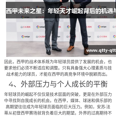
因此，西甲的战术体系既为年轻球员提供了发展的机会，也
要求他们必须不断适应和调整。只有具备强大心理素质与技
战术能力的球员，才能在西甲的高竞争环境中脱颖而出。
4、外部压力与个人成长的平衡
年轻球员的崛起不仅仅是技术层面的突破，更是在外部压力
中寻找到自我成长的机会。在西甲，媒体、球迷和俱乐部的
高期望往往成为年轻球员面临的巨大压力。例如，安苏·法
蒂从初登西甲赛场就背负着巨大的期望。外界的过高期待不