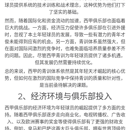
球员提供系统的技术训练和战术理念，这种优势为他们打下
了坚实的基础。
然而，随着国际化和资金流动的加速，西甲俱乐部也面临着
巨大的挑战。一方面，经济压力促使许多俱乐部在引进外援
时，忽视了本土年轻球员的发展，导致一些有潜力的青年才
俊未能得到应有的机会。另一方面，青训体系虽然强大，但
在面对国际间激烈的竞争时，也难免面临培养质量参差不齐
的问题。因此，尽管西甲青训为年轻球员提供了诸多机遇，
但其发展仍然需要持续优化。
总的来说，西甲的青训体系依然是其年轻天才崛起的核心优
势，但如何在激烈的国际竞争中保持青训的质量和针对性，
是当前亟待解决的课题。
2、经济环境与俱乐部投入
西甲俱乐部的经济环境为年轻球员的崛起提供了多方面的支
持。随着西甲俱乐部逐步走向商业化，电视转播权、广告收
入、以及欧洲赛事的奖金等使得俱乐部有了更强的财政支
持。例如，皇马和巴萨这两大巨头俱乐部，拥有世界顶级的