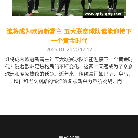
谁将成为欧冠新霸主 五大联赛球队谁能迎接下
一个黄金时代
2025-01-24 20:17:12
谁将成为欧冠新霸主？五大联赛球队谁能迎接下一个黄金时
代？随着欧洲足坛格局的不断变化，这两个问题成为了众多
球迷和专家热议的话题。近年来，传统豪门如巴萨、皇马、
拜仁和尤文图斯的统治逐渐被新兴力量所挑战，而...