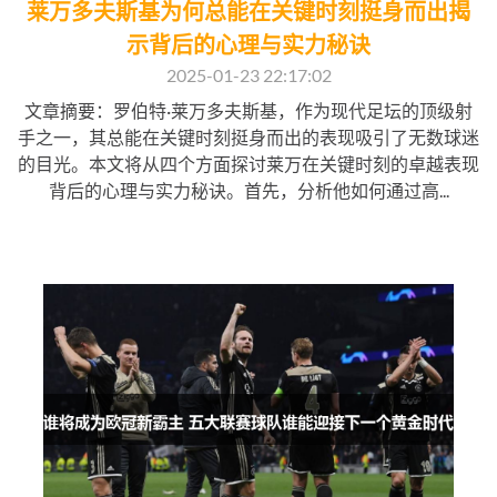
莱万多夫斯基为何总能在关键时刻挺身而出揭
示背后的心理与实力秘诀
2025-01-23 22:17:02
文章摘要：罗伯特·莱万多夫斯基，作为现代足坛的顶级射
手之一，其总能在关键时刻挺身而出的表现吸引了无数球迷
的目光。本文将从四个方面探讨莱万在关键时刻的卓越表现
背后的心理与实力秘诀。首先，分析他如何通过高...