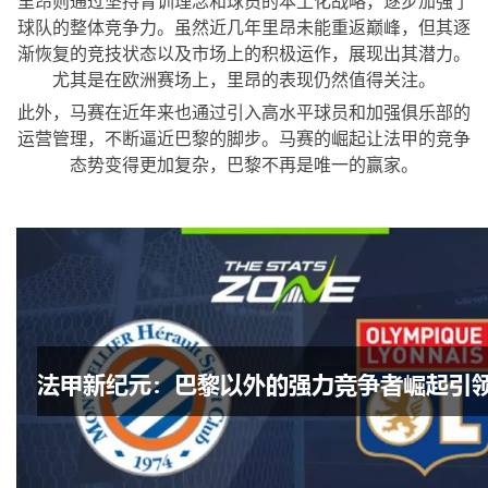
里昂则通过坚持青训理念和球员的本土化战略，逐步加强了
球队的整体竞争力。虽然近几年里昂未能重返巅峰，但其逐
渐恢复的竞技状态以及市场上的积极运作，展现出其潜力。
尤其是在欧洲赛场上，里昂的表现仍然值得关注。
此外，马赛在近年来也通过引入高水平球员和加强俱乐部的
运营管理，不断逼近巴黎的脚步。马赛的崛起让法甲的竞争
态势变得更加复杂，巴黎不再是唯一的赢家。