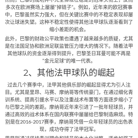
多次在欧洲赛场上屡屡“掉链子”。例如，近年来的欧冠赛事
中，巴黎虽然实力强大，但在关键比赛中的不稳定表现却屡
次让球迷失望。这种不稳定性使得其他法甲球队逐渐看到了
缩小差距的机会。
此外，巴黎的财政公平政策也遭遇了越来越多的质疑，尤其
是在法国足协和欧洲足联监管压力增大的情况下。随着法甲
其他球队的资金逐渐得到提升，巴黎圣日耳曼可能不再是
“金元足球”的唯一代表。
2、其他法甲球队的崛起
过去几个赛季中，法甲其他俱乐部的崛起显得尤为引人注
目。尤其是里昂、马赛、摩纳哥等传统豪门，在通过细化青
训系统、提高引援水平以及注重战术布置等方面逐步缩小了
与巴黎之间的差距。摩纳哥近年来引进了一批年轻球员，并
通过高效的战术体系在国内联赛中屡屡给巴黎制造麻烦。特
别是在2016-2017赛季，摩纳哥凭借一众年轻球员的出色表
现，成功夺得了法甲冠军。