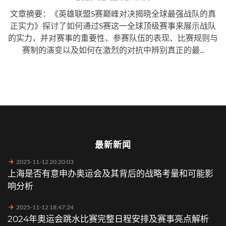
文章摘要：《英雄联盟S赛巅峰对决揭晓全球最强战队的真
正实力》探讨了如何通过S赛这一全球顶级赛事来展示战队
的实力，并对赛事的重要性、参赛队伍的表现、比赛规则与
赛制的演变以及如何在激烈的对抗中辨别真正的最...
最新新闻
2025-11-12 20:20:03
上海是否有意申办奥运会及其背后的战略考量和可能影
响分析
2025-11-12 18:47:24
2024年奥运会跳水比赛完整日程安排及赛事亮点解析