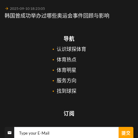
2025-09-10 18:23:05
韩国曾成功举办过哪些奥运会事件回顾与影响
导航
认识球探体育
体育热点
体育明星
服务方向
找到球探
订阅
提交
Type your E-Mail