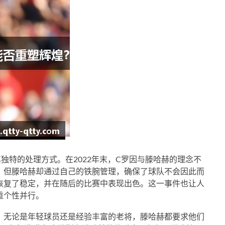
独特的处理方式。在2022年末，C罗因与滕哈赫的理念不
，但滕哈赫却通过自己的铁腕管理，确保了球队不会因此而
恢复了稳定，并在随后的比赛中表现出色。这一事件也让人
重个性并行。
。无论是年轻球员还是经验丰富的老将，滕哈赫都要求他们