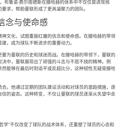
如，布鲁诺·费尔南德斯在滕哈赫的体系中不仅仅是进攻核
的要求，帮助曼联形成了更具凝聚力的团队。
信念与使命感
精神文化，试图重振红魔的信念和使命感。在滕哈赫的带领
重建，成为球队不断进步的重要动力。
更要为曼联的历史和球迷而战。在滕哈赫的带领下，曼联的
对决中，曼联展现出了顽强的斗志与不屈不挠的精神。例
依然能够在最后时刻追平或反超比分，这种韧性无疑是滕哈
结合。他通过定期的团队建设活动和对球员的激励措施，逐
自信的姿态。这种转变，不仅让曼联的球员逐渐从失望中走
哲学”不仅改变了球队的战术体系，还重塑了球员的心态和