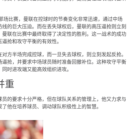
。那场比赛，曼联在控球时的节奏变化非常迅速，通过中场
防线的巨大压迫。而在丢失球权后，曼联的高压逼抢则立刻
，曼联在比赛中最终取得了决定性的胜利。这一战术的成功
压逼抢和攻守平衡的有效性。
在对方半场完成控球，而一旦失去球权，则立刻发起反抢。
场逼抢，并要求中场球员随时准备回撤补位。这种攻守平衡
，同时进攻端又能高效组织进攻。
并重
球员的要求十分严格，但在球队关系的管理上，他又力求与
现了他在培养球员、调动球队积极性上的智慧。