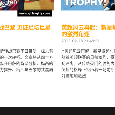
战巴黎 见证足坛巨星
英超风云再起：新星
的激烈角逐
2025-02-18 21:48:31
萨转战巴黎圣日耳曼，标志着
**英超风云再起：新星崛起与
的一次转折。文章将从四个方
随着英超联赛的日益激烈，赛
离开巴萨的背景分析、梅西的
朔迷离。从传统豪门的强势表
力提升、梅西与巴黎的共赢局
英超的格局正经历着一场前所
对抗愈加激烈...