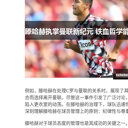
例如，滕哈赫在处理C罗与曼联的关系时，展现了其
合而选择离开曼联。尽管这一事件引发了广泛讨论
陷入更衣室的动荡。在滕哈赫的治理下，球队迅速
深刻理解滕哈赫在球员管理上的原则：纪律性与尊
滕哈赫对于球员态度的管理也是其成功的关键之一