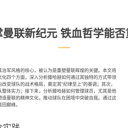
掌曼联新纪元 铁血哲学能否
其治军风格的核心，被认为是重塑曼联辉煌的关键。本文将
文化四个方面，深入分析滕哈赫如何通过其独特的方式带领
改变球队的战术格局，奠定其“纪律至上”的基调；其次，
队整体实力；接下来，分析滕哈赫如何管理球员，尤其是他
塑造曼联的精神文化，推动球队在困境中突破自我。通过这
重回巅峰。
念实践