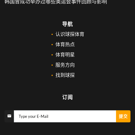
韩国曾成功举办过哪些奥运会事件回顾与影响
导航
认识球探体育
体育热点
体育明星
服务方向
找到球探
订阅
提交
Type your E-Mail