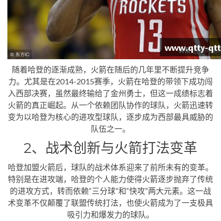
随着哈登的逐渐成熟，火箭在随后的几年里不断提升竞争
力。尤其是在2014-2015赛季，火箭在哈登的带领下成功闯
入西部决赛，虽然最终输给了金州勇士，但这一成绩标志着
火箭的真正崛起。从一个依赖团队协作的球队，火箭迅速转
变为以哈登为核心的进攻型球队，逐步成为西部最具威胁的
队伍之一。
2、战术创新与火箭打法变革
哈登加盟火箭后，球队的战术体系迎来了前所未有的变革。
特别是在进攻端，哈登的个人能力使得火箭逐步抛弃了传统
的进攻方式，转而依赖“三分球”和“快攻”两大元素。这一战
术变革不仅颠覆了联盟传统打法，也使火箭成为了一支极具
吸引力和爆发力的球队。