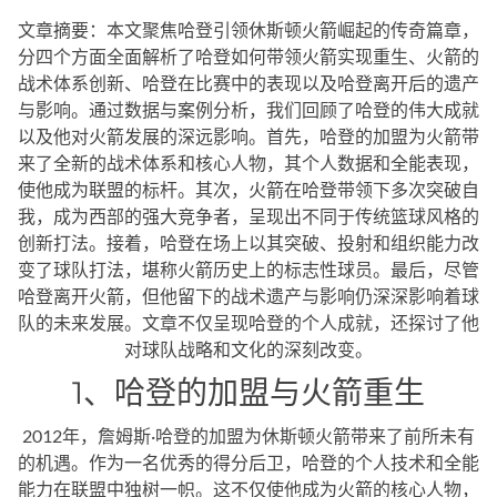
文章摘要：本文聚焦哈登引领休斯顿火箭崛起的传奇篇章，
分四个方面全面解析了哈登如何带领火箭实现重生、火箭的
战术体系创新、哈登在比赛中的表现以及哈登离开后的遗产
与影响。通过数据与案例分析，我们回顾了哈登的伟大成就
以及他对火箭发展的深远影响。首先，哈登的加盟为火箭带
来了全新的战术体系和核心人物，其个人数据和全能表现，
使他成为联盟的标杆。其次，火箭在哈登带领下多次突破自
我，成为西部的强大竞争者，呈现出不同于传统篮球风格的
创新打法。接着，哈登在场上以其突破、投射和组织能力改
变了球队打法，堪称火箭历史上的标志性球员。最后，尽管
哈登离开火箭，但他留下的战术遗产与影响仍深深影响着球
队的未来发展。文章不仅呈现哈登的个人成就，还探讨了他
对球队战略和文化的深刻改变。
1、哈登的加盟与火箭重生
2012年，詹姆斯·哈登的加盟为休斯顿火箭带来了前所未有
的机遇。作为一名优秀的得分后卫，哈登的个人技术和全能
能力在联盟中独树一帜。这不仅使他成为火箭的核心人物，