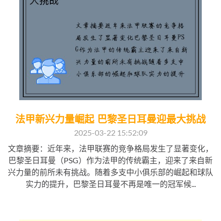
法甲新兴力量崛起 巴黎圣日耳曼迎最大挑战
2025-03-22 15:52:09
文章摘要：近年来，法甲联赛的竞争格局发生了显著变化，
巴黎圣日耳曼（PSG）作为法甲的传统霸主，迎来了来自新
兴力量的前所未有挑战。随着多支中小俱乐部的崛起和球队
实力的提升，巴黎圣日耳曼不再是唯一的冠军候...