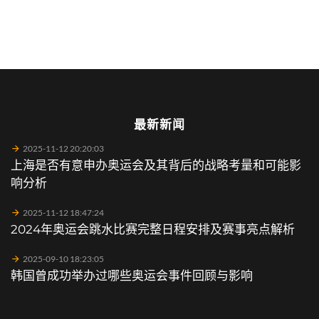
最新新闻
2025-11-12 20:20:03
上海是否有意申办奥运会及其背后的战略考量和可能影
响分析
2025-11-12 18:47:24
2024年奥运会跳水比赛完整日程安排及赛事亮点解析
2025-09-10 18:23:05
韩国曾成功举办过哪些奥运会事件回顾与影响