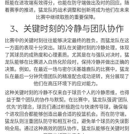
既能在进攻端有效得分，也能在防守端做出及时的回应。随
着赛季的推进，猛龙队的战术调整和创新将成为他们在未来
比赛中继续取胜的重要保障。
3、关键时刻的冷静与团队协作
比赛中的关键时刻往往能够决定最终的胜负，而猛龙队在这
一方面的表现十分突出。球队在关键时刻的冷静处理，体现
了其球员的成熟度和心理素质。尤其是在与强队对决时，猛
龙队能够在比赛进入白热化阶段时，保持冷静并做出正确的
决策。例如，在最近一场与密尔沃基雄鹿队的比赛中，猛龙
队在最后一分钟凭借团队的精准配合成功逆转，充分展现了
他们在高压环境下的应对能力。
这种关键时刻的冷静不仅来自于球员个人的冷静思维，也得
益于整个团队的协作与默契。在比赛中，猛龙队强调“团队
优先”的理念，球员们通过积极跑位与快速传导球，确保每
个进攻回合都能够创造出最合适的投篮机会。而在防守端，
猛龙队则注重团队防守和相互补位，避免单个球员的失误影
响全局。通过这种高效的团队协作，猛龙队能够在关键时刻