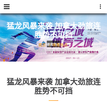
猛龙风暴来袭 加拿大劲旅连
胜势不可挡
首页
体育热点
猛龙风暴来袭 加拿大劲旅连胜势不可挡
猛龙风暴来袭 加拿大劲旅连
胜势不可挡