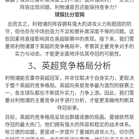
阵容出现问题，利物浦是否还能保持竞争力？
球探比分官网
总而言之，利物浦的阵容拥有强大的进攻火力和稳固的防
守，但也存在中场创造力不足和替补席深度不够的问题。这
些因素将直接影响其在英超联赛中的表现。接下来，我们需
要将利物浦置于英超的竞争格局中，考察其主要竞争对手的
实力与动态，才能更全面地评估其夺冠的可能性。
3、英超竞争格局分析
利物浦能否重夺英超冠军，并非仅取决于自身实力，更取决
于整个英超的竞争格局。英超向来是竞争最为激烈的联赛之
一，各支球队都在不断提升实力，力争上游。因此，我们需
要对利物浦的主要竞争对手进行分析，才能更准确地判断其
夺冠前景。
目前，英超的竞争格局呈现出群雄逐鹿的局面。曼城依然是
夺冠的最大热门，他们拥有强大的阵容和稳定的战术体系。
哈兰德的加盟，更是进一步提升了曼城的进攻火力。切尔西