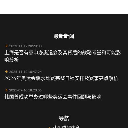
最新新闻
2025-11-12 20:20:03
上海是否有意申办奥运会及其背后的战略考量和可能影
响分析
2025-11-12 18:47:24
2024年奥运会跳水比赛完整日程安排及赛事亮点解析
2025-09-10 18:23:05
韩国曾成功举办过哪些奥运会事件回顾与影响
导航
认识球探体育