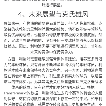
峰进行展望。
4、未来展望与克氏雄风
展望未来，利物浦的前景充满着希望，但也面临着挑战。克
洛普的执教能力是利物浦最大的优势，他不仅能够带领球队
取得优异的成绩，也能够为球队带来积极的文化和氛围。然
而，足球世界是残酷的，没有任何一支球队能够永远保持巅
峰状态。因此，利物浦需要不断地进行调整和改进，才能在
未来的竞争中保持竞争力。
一方面，利物浦需要继续加强青训体系建设，培养更多有潜
力的年轻球员。只有源源不断地涌现出优秀的年轻球员，利
物浦才能在未来保持强大的竞争力。另一方面，利物浦也需
要在转会市场上有所作为，引进更多有实力的球员，以增强
球队的整体实力。尤其是需要关注那些能够适应克洛普战术
体系的球员，只有这样才能更好地融入球队。根据
Transfermarkt的数据，利物浦在过去几个赛季的转会投入相
对保守，这使得球队在阵容深度上存在一定的不足。如果利
物浦想要重返巅峰，就需要在转会市场上更加积极主动。不