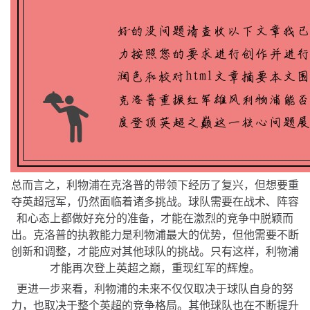
总而言之，利物浦在克洛普的带领下经历了复兴，但想要重
夺英超冠军，仍然面临着诸多挑战。球队需要在战术、阵容
和心态上都做好充分的准备，才能在激烈的竞争中脱颖而
出。克洛普的执教能力是利物浦最大的优势，但他需要不断
创新和调整，才能应对其他球队的挑战。只有这样，利物浦
才能再次登上英超之巅，重现红军的辉煌。
更进一步来看，利物浦的未来不仅仅取决于球队自身的努
力，也取决于整个英超的竞争格局。其他球队也在不断提升