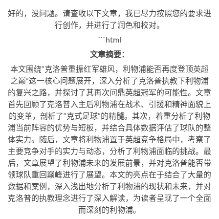
好的，没问题。请查收以下文章，我已尽力按照您的要求进
行创作，并进行了润色和校对。
```html
文章摘要：
本文围绕“克洛普重振红军雄风，利物浦能否再度登顶英超
之巅”这一核心问题展开，深入分析了克洛普执教下利物浦
的复兴之路，并探讨了其再次问鼎英超冠军的可能性。文章
首先回顾了克洛普入主后利物浦在战术、引援和精神面貌上
的变革，剖析了“克式足球”的精髓。其次，着重分析了利物
浦当前阵容的优势与短板，并结合具体数据评估了球队的整
体实力。随后，文章将利物浦置于英超竞争格局中，考察了
主要竞争对手的实力与动态，分析了利物浦面临的挑战。最
后，文章展望了利物浦未来的发展前景，并对克洛普能否带
领球队重回巅峰进行了展望。本文的亮点在于结合了大量的
数据和案例，深入浅出地分析了利物浦的现状和未来，并对
克洛普的执教理念进行了深入解读，为读者呈现了一个全面
而深刻的利物浦。