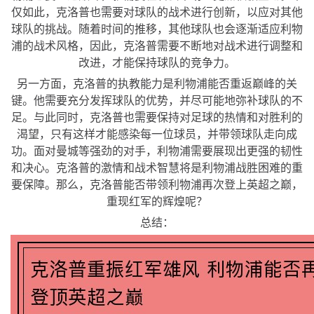
仅如此，克洛普也需要对球队的战术进行创新，以应对其他
球队的挑战。随着时间的推移，其他球队也会逐渐适应利物
浦的战术风格，因此，克洛普需要不断地对战术进行调整和
改进，才能保持球队的竞争力。
另一方面，克洛普的执教能力是利物浦能否重返巅峰的关
键。他需要充分发挥球队的优势，并尽可能地弥补球队的不
足。与此同时，克洛普也需要保持对足球的热情和对胜利的
渴望，只有这样才能感染每一位球员，并带领球队走向成
功。面对曼城等强劲的对手，利物浦需要展现出更强的韧性
和决心。克洛普的激情和战术智慧将是利物浦战胜困难的重
要保障。那么，克洛普能否带领利物浦再次登上英超之巅，
重现红军的辉煌呢？
总结：