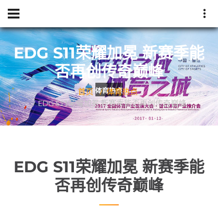
EDG S11荣耀加冕 新赛季能
否再创传奇巅峰
首页
体育热点
EDG S11荣耀加冕 新赛季能否再创传奇巅峰
EDG S11荣耀加冕 新赛季能
否再创传奇巅峰