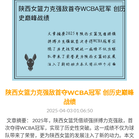
陕西女篮力克强敌首夺WCBA冠军 创历史巅峰
战绩
2025-04-03 01:06:50
文章摘要： 2025年，陕西女篮凭借顽强拼搏力克强敌，首
次夺得WCBA冠军，实现了历史性突破。这一成绩不仅为球
队带来了荣誉，更为陕西女篮的发展注入了新的动力。本文