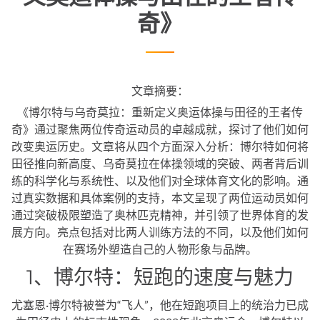
奇》
文章摘要：
《博尔特与乌奇莫拉：重新定义奥运体操与田径的王者传
奇》通过聚焦两位传奇运动员的卓越成就，探讨了他们如何
改变奥运历史。文章将从四个方面深入分析：博尔特如何将
田径推向新高度、乌奇莫拉在体操领域的突破、两者背后训
练的科学化与系统性、以及他们对全球体育文化的影响。通
过真实数据和具体案例的支持，本文呈现了两位运动员如何
通过突破极限塑造了奥林匹克精神，并引领了世界体育的发
展方向。亮点包括对比两人训练方法的不同，以及他们如何
在赛场外塑造自己的人物形象与品牌。
1、博尔特：短跑的速度与魅力
尤塞恩·博尔特被誉为“飞人”，他在短跑项目上的统治力已成