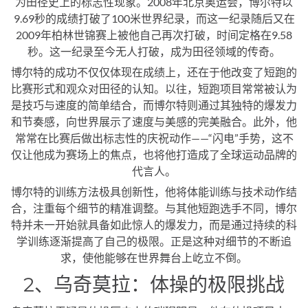
为田径史上的标志性现象。2008年北京奥运会，博尔特以
9.69秒的成绩打破了100米世界纪录，而这一纪录随后又在
2009年柏林世锦赛上被他自己再次打破，时间定格在9.58
秒。这一纪录至今无人打破，成为田径领域的传奇。
博尔特的成功不仅仅体现在成绩上，还在于他改变了短跑的
比赛形式和观众对田径的认知。以往，短跑项目常常被认为
是技巧与速度的简单结合，而博尔特则通过其独特的爆发力
和节奏感，向世界展示了速度与美感的完美融合。此外，他
常常在比赛后做出标志性的庆祝动作——“闪电”手势，这不
仅让他成为赛场上的焦点，也将他打造成了全球运动品牌的
代言人。
博尔特的训练方法极具创新性，他将体能训练与技术动作结
合，注重每个细节的精准调整。与其他短跑选手不同，博尔
特并未一开始就具备如此惊人的爆发力，而是通过持续的科
学训练逐渐提高了自己的极限。正是这种对细节的不断追
求，使他能够在世界舞台上屹立不倒。
2、乌奇莫拉：体操的极限挑战