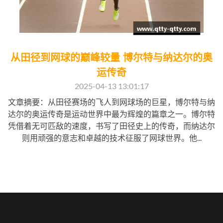
从田径到网球的巅峰较量 博尔特与纳达尔的奥
运传奇
2025-04-13 13:01:17
文章摘要：从田径赛场的飞人到网球场的巨星，博尔特与纳
达尔的奥运传奇是运动世界中最为辉煌的篇章之一。博尔特
凭借着无可匹敌的速度，书写了田径史上的传奇，而纳达尔
则用顽强的意志和卓越的技术征服了网球世界。他...