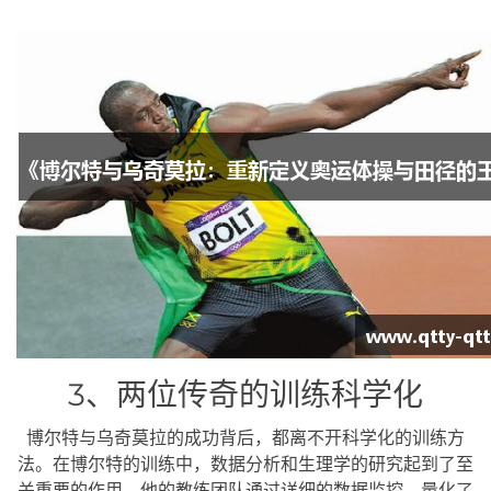
3、两位传奇的训练科学化
博尔特与乌奇莫拉的成功背后，都离不开科学化的训练方
法。在博尔特的训练中，数据分析和生理学的研究起到了至
关重要的作用。他的教练团队通过详细的数据监控，量化了