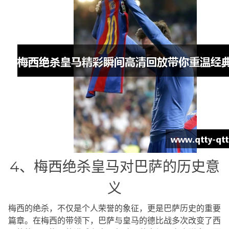
4、梅西绝杀皇马对巴萨的历史意
义
梅西的绝杀，不仅是个人荣誉的象征，更是巴萨历史的重要
篇章。在梅西的带领下，巴萨与皇马的德比战多次改变了西