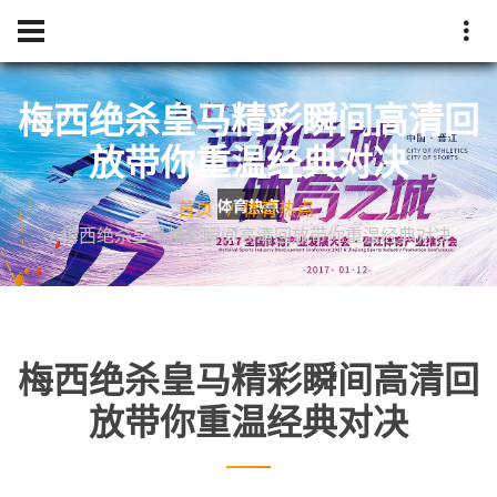
梅西绝杀皇马精彩瞬间高清回
放带你重温经典对决
首页
体育热点
梅西绝杀皇马精彩瞬间高清回放带你重温经典对决
梅西绝杀皇马精彩瞬间高清回
放带你重温经典对决