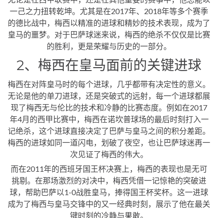
一己之力扭转乾坤。尤其是在2017年、2018年等多个赛季
的德比战中，梅西以精准的进球和精妙的技术表现，成为了
皇马的噩梦。对于巴萨球迷来说，梅西的绝杀不仅仅是比赛
的胜利，更是荣耀与历史的一部分。
2、梅西在皇马面前的关键进球
梅西在对阵皇马时的每个进球，几乎都带有决定性的意义。
无论是他的单刀进球，还是突破式的远射，每一个进球都展
现了梅西无与伦比的技术和冷静的比赛态度。例如在2017
年4月的西甲比赛中，梅西在诺坎普球场的最后时刻打入一
记绝杀，这个进球直接决定了巴萨与皇马之间的积分差距。
梅西的进球如同一道闪电，划破了夜空，也让巴萨球迷再一
次见证了梅西的伟大。
而在2011年的西班牙国王杯决赛上，梅西的表现也是无可
挑剔。在那场激烈的对决中，梅西凭借一记惊艳的突破进
球，帮助巴萨以1-0战胜皇马，捧得国王杯奖杯。这一进球
成为了梅西与皇马交锋中的又一经典时刻，展示了他在最关
键时刻的冷静与果敢。