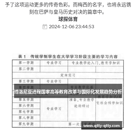
予了这项运动更多的传奇色彩。而梅西的名字，也将永远镌
刻在巴萨与皇马历史对决的篇章中。
球探体育
2024-12-06 23:44:53