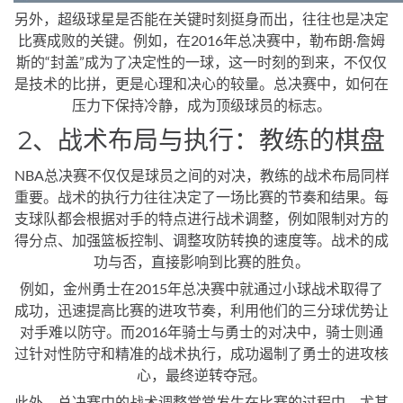
另外，超级球星是否能在关键时刻挺身而出，往往也是决定
比赛成败的关键。例如，在2016年总决赛中，勒布朗·詹姆
斯的“封盖”成为了决定性的一球，这一时刻的到来，不仅仅
是技术的比拼，更是心理和决心的较量。总决赛中，如何在
压力下保持冷静，成为顶级球员的标志。
2、战术布局与执行：教练的棋盘
NBA总决赛不仅仅是球员之间的对决，教练的战术布局同样
重要。战术的执行力往往决定了一场比赛的节奏和结果。每
支球队都会根据对手的特点进行战术调整，例如限制对方的
得分点、加强篮板控制、调整攻防转换的速度等。战术的成
功与否，直接影响到比赛的胜负。
例如，金州勇士在2015年总决赛中就通过小球战术取得了
成功，迅速提高比赛的进攻节奏，利用他们的三分球优势让
对手难以防守。而2016年骑士与勇士的对决中，骑士则通
过针对性防守和精准的战术执行，成功遏制了勇士的进攻核
心，最终逆转夺冠。
此外，总决赛中的战术调整常常发生在比赛的过程中，尤其