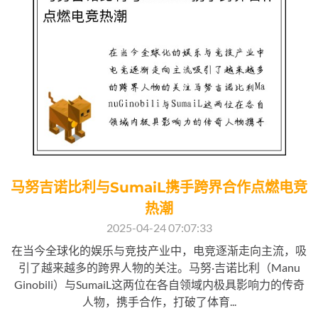
马努吉诺比利与SumaiL携手跨界合作点燃电竞
热潮
2025-04-24 07:07:33
在当今全球化的娱乐与竞技产业中，电竞逐渐走向主流，吸
引了越来越多的跨界人物的关注。马努·吉诺比利（Manu
Ginobili）与SumaiL这两位在各自领域内极具影响力的传奇
人物，携手合作，打破了体育...