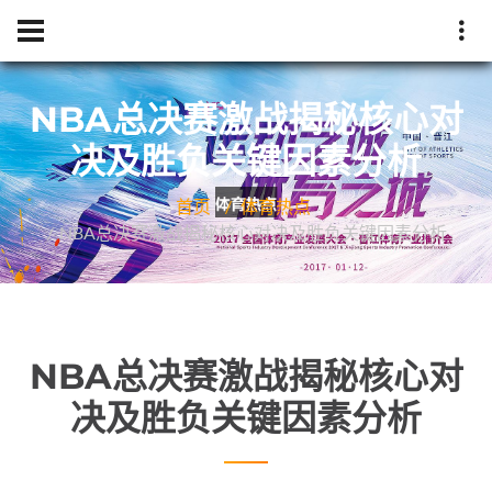
NBA总决赛激战揭秘核心对
决及胜负关键因素分析
首页
体育热点
NBA总决赛激战揭秘核心对决及胜负关键因素分析
NBA总决赛激战揭秘核心对
决及胜负关键因素分析