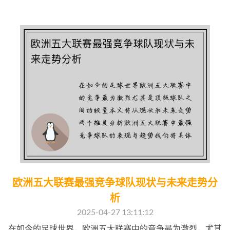
欧洲五大联赛最强竞争球队现状与未来走势分
析
2025-04-27 13:11:12
在如今的足球世界，欧洲五大联赛中的竞争最为激烈，尤其