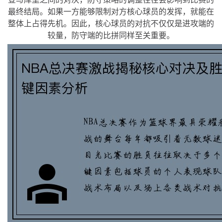
最终结局。如果一方能够限制对方核心球员的发挥，就能在
整体上占得先机。因此，核心球员的对抗不仅仅是进攻端的
较量，防守端的比拼同样至关重要。