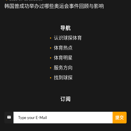
韩国曾成功举办过哪些奥运会事件回顾与影响
导航
认识球探体育
体育热点
体育明星
服务方向
找到球探
订阅
提交
Type your E-Mail