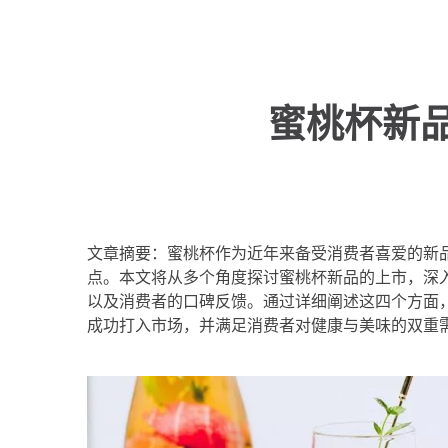
蜜桃杯新
文章摘要：蜜桃杯作为近年来备受消费者喜爱的新
点。本文将从多个角度探讨蜜桃杯新品的上市，深
以及消费者的口碑反馈。通过详细阐述这四个方面
成功打入市场，并满足消费者对健康与美味的双重