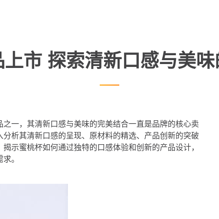
品上市 探索清新口感与美味
品之一，其清新口感与美味的完美结合一直是品牌的核心卖
入分析其清新口感的呈现、原材料的精选、产品创新的突破
，揭示蜜桃杯如何通过独特的口感体验和创新的产品设计，
需求。