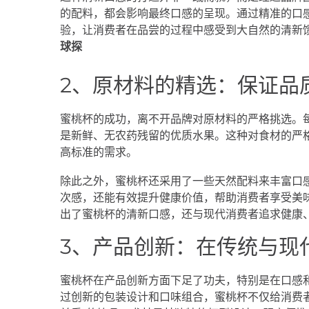
的配料，都会影响最终口感的呈现。通过精准的口
验，让消费者在品尝的过程中感受到大自然的清新
球探
2、原材料的精选：保证品
蜜桃杯的成功，离不开品牌对原材料的严格挑选。
是新鲜、无农药残留的优质水果。这种对食材的严
高标准的需求。
除此之外，蜜桃杯还采用了一些天然配料来丰富口
次感，还能有效提升健康价值，帮助消费者享受美
出了蜜桃杯的清新口感，还与现代消费者追求健康
3、产品创新：在传统与现
蜜桃杯在产品创新方面下足了功夫，特别是在口感
过创新的包装设计和口味组合，蜜桃杯不仅给消费