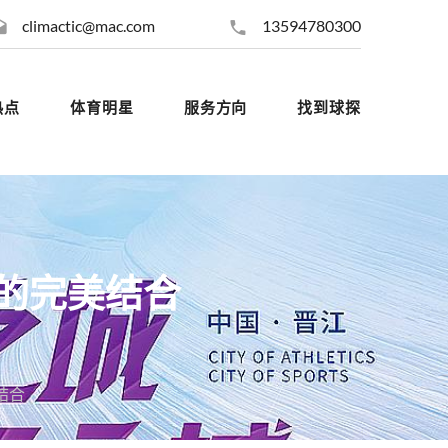
climactic@mac.com
13594780300
热点
体育明星
服务方向
找到球探
的完美结合
结合