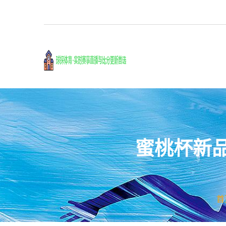
蜜桃杯新
首