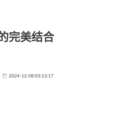
的完美结合
2024-12-08 03:13:17