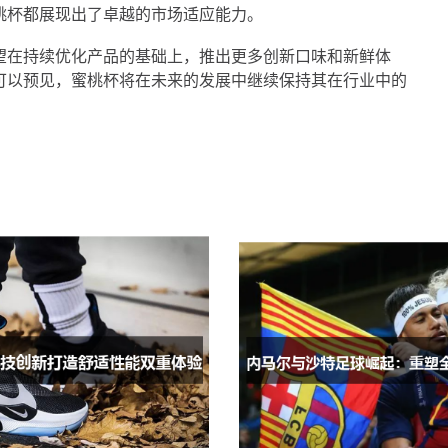
桃杯都展现出了卓越的市场适应能力。
望在持续优化产品的基础上，推出更多创新口味和新鲜体
可以预见，蜜桃杯将在未来的发展中继续保持其在行业中的