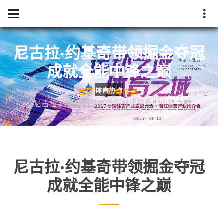
尼古拉·约基奇带领掘金夺冠
成就全能中锋之巅
首页
体育热点
尼古拉·约基奇带领掘金夺冠成就全能中锋之巅
尼古拉·约基奇带领掘金夺冠
成就全能中锋之巅