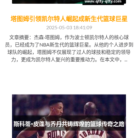
塔图姆引领凯尔特人崛起成新生代篮球巨星
2025-05-03 18:41:09
文章摘要：杰森·塔图姆，作为波士顿凯尔特人的核心球
员，已经成为了NBA新生代的篮球巨星。从他的个人进步到
球队的崛起，塔图姆不仅展现了过人的球技和稳定的领导
力，更成为凯尔特人复兴的重要推动力。在本文中，...