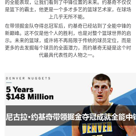
的全能表现，让我们看到了中锋位置的未来。约基奇不仅仅
是篮下的霸主，他更是一个多才多艺的篮球艺术家，在球场
上几乎无所不能。
在带领掘金队夺得总冠军后，约基奇已经站到了全能中锋的
新巅峰。这不仅是他个人的胜利，也是对整个篮球世界的启
示。未来的篮球，或许将不再局限于传统的球员定位，而是
更多的去发掘每个球员的全面潜力，而约基奇无疑是这个时
代最具代表性的人物之一。