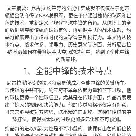
文章摘要：尼古拉·约基奇的全能中锋成就不仅仅在于他带
领掘金队夺得了NBA总冠军，更在于他通过独特的球风和出
色的技术，重新定义了现代篮球中锋的角色。从球场上的全
面数据到突破传统的球员定位，再到掘金队的战术体系，约
基奇都展现出了超越时代的篮球智慧和执行力。本文将从技
术特点、战术体系、领导力、历史意义等方面，分析尼古拉
·约基奇如何在带领掘金队夺冠的过程中，达到了全能中锋
的新巅峰。
1、全能中锋的技术特点
尼古拉·约基奇的技术特点是他成为全能中锋的关键所在。
与传统的中锋不同，约基奇不单单依赖力量和篮下进攻，他
的球技更像一个控球后卫。尤其是在传球方面，约基奇展现
出了惊人的视野和决策能力。他的传球风格不仅富有创意，
且常常能突破对方防线，送出精准的助攻。这种非传统的中
锋打法，使得掘金队的进攻更加多元化和不可预测。
约基奇的进攻端能力也是不可小觑的。他拥有出色的低位技
术，能够通过各种方式打破对方的防守。此外，他的投篮范