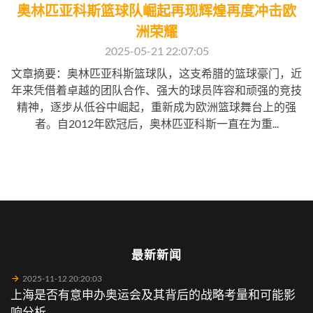
奥林匹亚科斯篮球队崛起再现辉煌再度冲击欧
洲荣耀
2025-05-21 22:07:05
文章摘要：奥林匹亚科斯篮球队，这支希腊的篮球豪门，近
年来凭借着卓越的团队合作、强大的球员阵容和顽强的竞技
精神，逐步从低谷中崛起，重新成为欧洲篮球舞台上的强
者。自2012年欧冠后，奥林匹亚科斯一直在为重...
最新新闻
2025-11-12 20:20:03
上海是否有意申办奥运会及其背后的战略考量和可能影
响分析