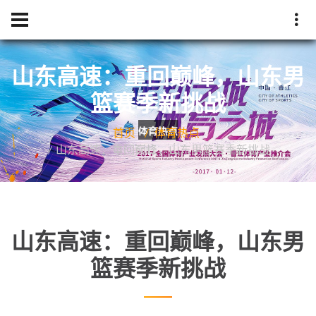
山东高速：重回巅峰，山东男
篮赛季新挑战
首页
体育热点
山东高速：重回巅峰，山东男篮赛季新挑战
山东高速：重回巅峰，山东男
篮赛季新挑战