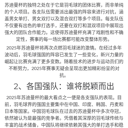
苏迪曼杯的独特之处在于它是羽毛球的团体比赛，而非单纯
的个人项目。各支队伍需要派出最强的阵容来进行对抗，涵
盖男女单打、男女双打以及混合双打等多个项目。每支队伍
不仅要有出色的单打选手，还要在双打和混双项目中展现出
强大的团队合作能力。这使得苏迪曼杯充满了戏剧性和不确
定性，赛事的每一场比赛都可能改变整体形势。
2025年苏迪曼杯将再次点燃羽毛球迷的激情。在经过多年
波动后，羽毛球强国的阵容已发生了一些变化，新兴力量的
崛起让比赛充满了更多变数。随着技术的进步与运动员们的
不断努力，2025年赛事无疑会呈现出更加精彩纷呈的对
抗。
2、各国强队：谁将脱颖而出
2025年苏迪曼杯的最大看点之一便是各支强队的表现。目
前，羽毛球界的强国主要集中在中国、印度、韩国、丹麦和
日本等国家。中国羽毛球队在过去的苏迪曼杯中多次夺冠，
依然被认为是最强的竞争者。凭借着其深厚的羽毛球传统与
丰富的战术储备，中国队将继续依赖其强大的单打选手和稳