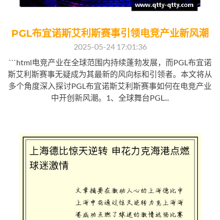
PGL布宜诺斯艾利斯赛事引领电竞产业新风潮
2025-05-24 17:01:36
```html电竞产业在全球范围内持续蓬勃发展，而PGL布宜诺
斯艾利斯赛事无疑成为其最新的风向标和引领者。本文将从
多个角度深入探讨PGL布宜诺斯艾利斯赛事如何在电竞产业
中开创新风潮。1、全球舞台PGL...