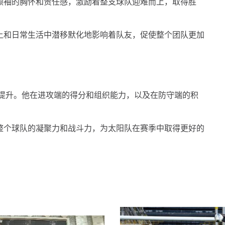
领袖的胸怀和责任感，激励着整支球队迎难而上，取得胜
上和日常生活中潜移默化地影响着队友，促使整个团队更加
的提升。他在进攻端的得分和组织能力，以及在防守端的积
整个球队的凝聚力和战斗力，为太阳队在赛季中取得更好的