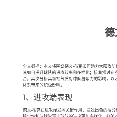
德
全文概括：本文将围绕德文·布克如何助力太阳攻防
其如何提升球队的进攻效率和多样化；接着探讨布
合。其次分析其领袖气质对球队凝聚力的影响，以
体系带来的积极影响。
1、进攻端表现
德文·布克在进攻端发挥关键作用，通过出色的得
稳定性和篮球智慧让球队的进攻更加多样化，打破