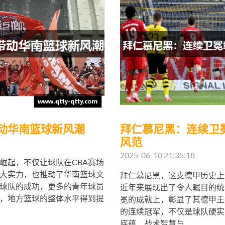
动华南篮球新风潮
拜仁慕尼黑：连续卫
风范
2025-06-10 21:35:18
崛起，不仅让球队在CBA赛场
大实力，也推动了华南篮球文
拜仁慕尼黑，这支德甲历史上
球队的成功，更多的青年球员
近年来展现出了令人瞩目的统
，地方篮球的整体水平得到提
冕的成就上，彰显了其德甲王
的连续冠军，不仅是球队硬实
底蕴、战术智慧与...