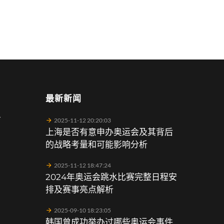
最新新闻
育
2025-11-12 20:20:03
上海是否有意申办奥运会及其背后
的战略考量和可能影响分析
2025-11-12 18:47:24
2024年奥运会跳水比赛完整日程安
排及赛事亮点解析
2025-09-10 18:23:05
韩国曾成功举办过哪些奥运会事件