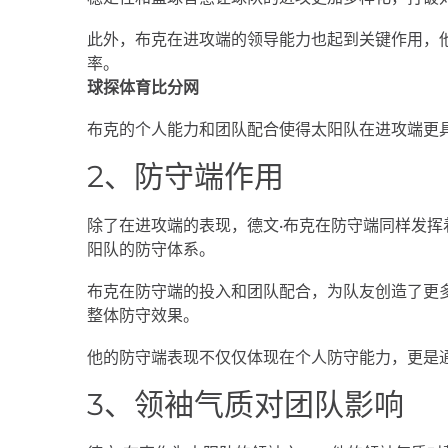
此外，布克在进攻端的领导能力也起到关键作用，
率。
球探体育比分网
布克的个人能力和团队配合使得太阳队在进攻端更
2、防守端作用
除了在进攻端的表现，德文·布克在防守端同样发
阳队的防守体系。
布克在防守端的投入和团队配合，为队友创造了更
整体防守效果。
他的防守端表现不仅仅体现在个人防守能力，更是
3、领袖气质对团队影响