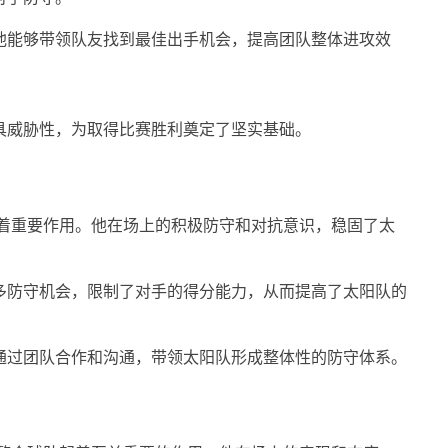
他能够带领队友找到最佳出手机会，提高团队整体进攻效
具威胁性，为取得比赛胜利奠定了坚实基础。
挥着重要作用。他在场上的积极防守和对抗意识，稳固了太
多防守机会，限制了对手的得分能力，从而提高了太阳队的
通过团队合作和沟通，带领太阳队形成整体性的防守体系。