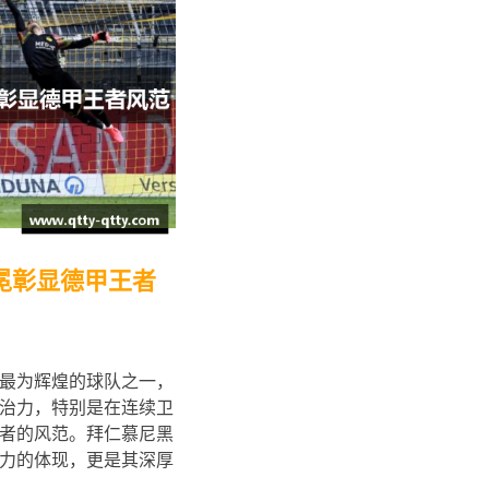
冕彰显德甲王者
最为辉煌的球队之一，
治力，特别是在连续卫
者的风范。拜仁慕尼黑
力的体现，更是其深厚