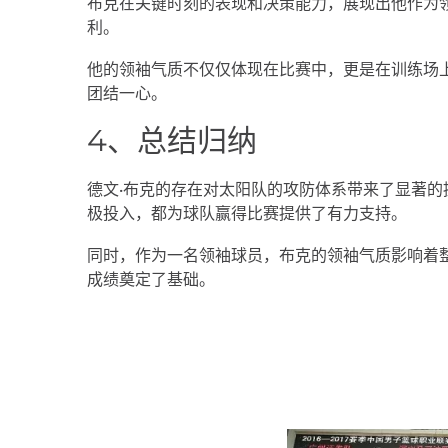
布克在关键时刻的表现和决策能力，展现出他作为
利。
他的领袖气质不仅仅体现在比赛中，更是在训练场
团结一心。
4、总结归纳
德文·布克的存在对太阳队的攻防体系带来了显著
极投入，都为球队赢得比赛提供了有力支持。
同时，作为一名领袖球员，布克的领袖气质影响着
成绩奠定了基础。