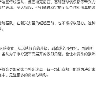
斯这些传统强队，像巴斯克尼亚、基辅篮球俱乐部等新兴力
部的表现，令人惊叹，他们通过稳定的团队合作和深厚的篮
传统强队，在新兴力量的崛起面前，也不能掉以轻心。这种
数。
的篮球盛宴。从球队阵容的升级，到战术的多样化，再到顶
。各队为了争夺冠军而展开的激烈角逐，也让本赛季的欧洲
争将会更加紧张与扑朔迷离。每一场比赛都可能成为决定未
夺中，见证更多的奇迹与精彩。