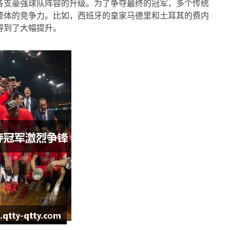
各支豪强球队阵容的升级。为了争夺最终的冠军，多个传统
整体的竞争力。比如，西班牙的皇家马德里和土耳其的费内
得到了大幅提升。