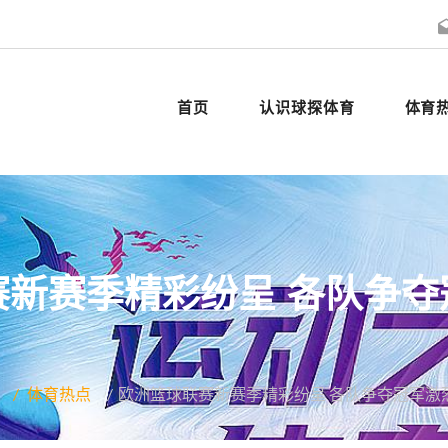
首页
认识球探体育
体育
赛新赛季精彩纷呈 各队争夺
体育热点
欧洲篮球联赛新赛季精彩纷呈 各队争夺冠军激