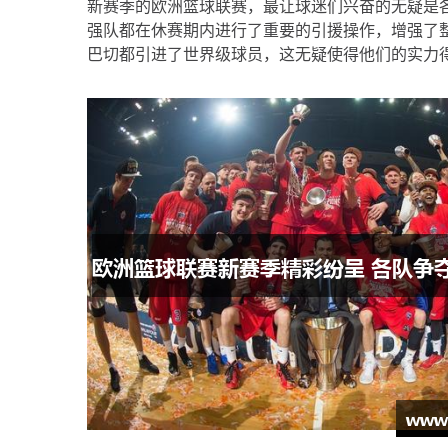
新赛季的欧洲篮球联赛，最让球迷们兴奋的无疑是
强队都在休赛期内进行了重要的引援操作，增强了
巴切都引进了世界级球员，这无疑使得他们的实力