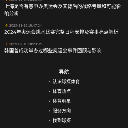
上海是否有意申办奥运会及其背后的战略考量和可能影
响分析
2025-11-12 18:47:24
2024年奥运会跳水比赛完整日程安排及赛事亮点解析
2025-09-10 18:23:05
韩国曾成功举办过哪些奥运会事件回顾与影响
导航
认识球探体育
体育热点
体育明星
服务方向
找到球探