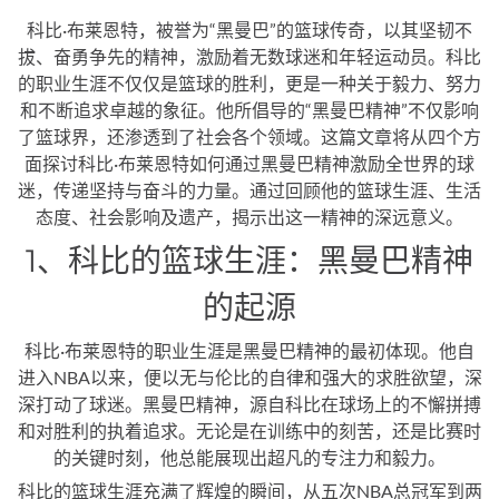
科比·布莱恩特，被誉为“黑曼巴”的篮球传奇，以其坚韧不
拔、奋勇争先的精神，激励着无数球迷和年轻运动员。科比
的职业生涯不仅仅是篮球的胜利，更是一种关于毅力、努力
和不断追求卓越的象征。他所倡导的“黑曼巴精神”不仅影响
了篮球界，还渗透到了社会各个领域。这篇文章将从四个方
面探讨科比·布莱恩特如何通过黑曼巴精神激励全世界的球
迷，传递坚持与奋斗的力量。通过回顾他的篮球生涯、生活
态度、社会影响及遗产，揭示出这一精神的深远意义。
1、科比的篮球生涯：黑曼巴精神
的起源
科比·布莱恩特的职业生涯是黑曼巴精神的最初体现。他自
进入NBA以来，便以无与伦比的自律和强大的求胜欲望，深
深打动了球迷。黑曼巴精神，源自科比在球场上的不懈拼搏
和对胜利的执着追求。无论是在训练中的刻苦，还是比赛时
的关键时刻，他总能展现出超凡的专注力和毅力。
科比的篮球生涯充满了辉煌的瞬间，从五次NBA总冠军到两