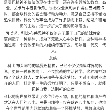
黑曼巴精神不仅仅体现在体育界，还在许多领域如教育、商
业、艺术等中得到传承。许多企业家和创作者在面对困境
时，都会以科比的名言和行动为动力，激励自己坚持不懈地
追求目标。科比的故事也成为了许多励志书籍、纪录片和电
影的主题，进一步扩大了他的影响范围。
可以说，科比·布莱恩特不仅创造了属于自己的篮球传奇，
更创造了一种精神，成为了无数人心中的榜样。这种精神将
通过每一个受他影响的人继续传递下去，影响着一代又一代
人。
总结：
科比·布莱恩特的黑曼巴精神，已经不仅仅是篮球界的传
说，更是一种积极向上、不畏挑战的生活哲学。这种精神激
励了全球无数人，尤其是那些在追求梦想、面对困难时不放
弃的人们。科比用一生的努力证明了，只要不懈奋斗，就能
超越自我，达到新的高度。
科比的离世虽然带走了这位传奇人物，但他的精神和遗产依
然活在人们的心中。黑曼巴精神不仅在球迷心中永存，也将
在全世界范围内继续激励着每一个怀揣梦想、勇敢追求的