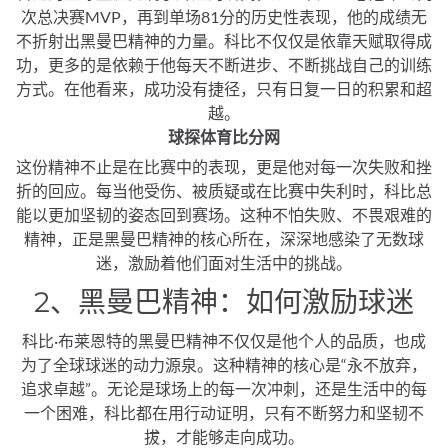
次总决赛MVP，再到单场81分的历史性表现，他的成绩无
不折射出黑曼巴精神的力量。科比不仅仅是依靠天赋取得成
功，更多的是依赖于他每天不断进步、不断挑战自己的训练
方式。在他看来，成功没有捷径，只有日复一日的积累和超
越。
球探体育比分网
这份精神不止是在比赛中的表现，更是他对每一次失败和挫
折的回应。每当他受伤、被质疑或在比赛中失利时，科比总
能以更加坚韧的姿态回到赛场。这种不怕失败、不畏艰难的
精神，正是黑曼巴精神的核心所在，深深地感染了无数球
迷，激励着他们面对生活中的挑战。
2、黑曼巴精神：如何激励球迷
科比·布莱恩特的黑曼巴精神不仅仅是他个人的品质，也成
为了全球球迷的动力源泉。这种精神的核心是“永不放弃，
追求卓越”。无论是球场上的每一次冲刺，还是生活中的每
一个困难，科比都在用行动证明，只有不断努力和坚韧不
拔，才能够走向成功。