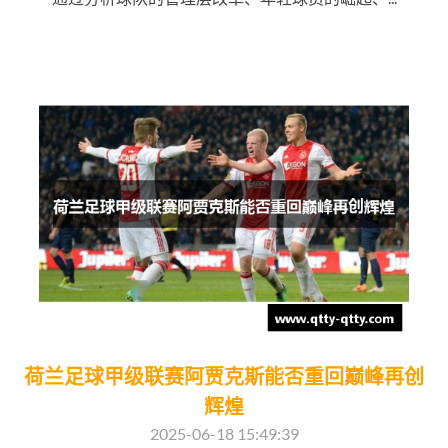
荷兰足球甲级联赛阿贾克斯能否重回巅峰再创
辉煌
2025-06-18 15:49:39