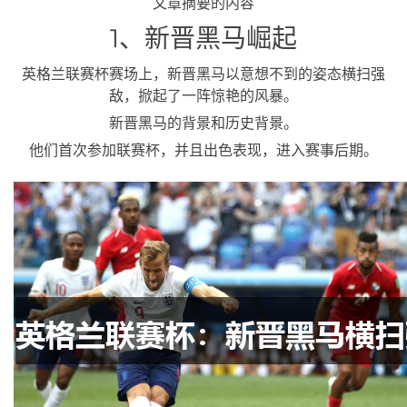
文章摘要的内容
1、新晋黑马崛起
英格兰联赛杯赛场上，新晋黑马以意想不到的姿态横扫强
敌，掀起了一阵惊艳的风暴。
新晋黑马的背景和历史背景。
他们首次参加联赛杯，并且出色表现，进入赛事后期。