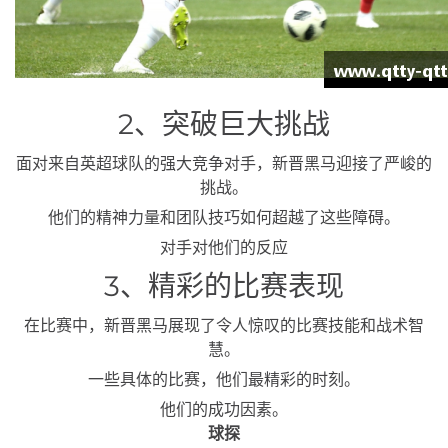
2、突破巨大挑战
面对来自英超球队的强大竞争对手，新晋黑马迎接了严峻的
挑战。
他们的精神力量和团队技巧如何超越了这些障碍。
对手对他们的反应
3、精彩的比赛表现
在比赛中，新晋黑马展现了令人惊叹的比赛技能和战术智
慧。
一些具体的比赛，他们最精彩的时刻。
他们的成功因素。
球探