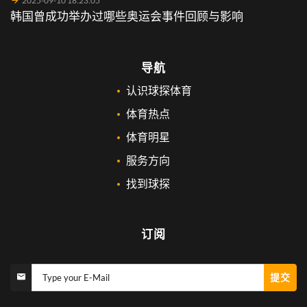
2025-09-10 18:23:05
韩国曾成功举办过哪些奥运会事件回顾与影响
导航
认识球探体育
体育热点
体育明星
服务方向
找到球探
订阅
提交
Type your E-Mail