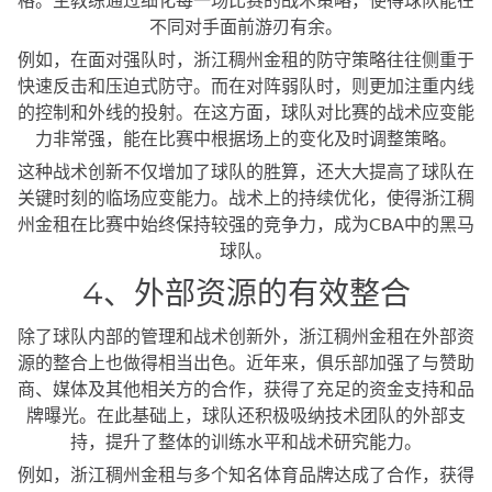
不同对手面前游刃有余。
例如，在面对强队时，浙江稠州金租的防守策略往往侧重于
快速反击和压迫式防守。而在对阵弱队时，则更加注重内线
的控制和外线的投射。在这方面，球队对比赛的战术应变能
力非常强，能在比赛中根据场上的变化及时调整策略。
这种战术创新不仅增加了球队的胜算，还大大提高了球队在
关键时刻的临场应变能力。战术上的持续优化，使得浙江稠
州金租在比赛中始终保持较强的竞争力，成为CBA中的黑马
球队。
4、外部资源的有效整合
除了球队内部的管理和战术创新外，浙江稠州金租在外部资
源的整合上也做得相当出色。近年来，俱乐部加强了与赞助
商、媒体及其他相关方的合作，获得了充足的资金支持和品
牌曝光。在此基础上，球队还积极吸纳技术团队的外部支
持，提升了整体的训练水平和战术研究能力。
例如，浙江稠州金租与多个知名体育品牌达成了合作，获得