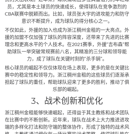
员，尤其是本土球员的快速成长，使得球队在竞争激烈的
CBA联赛中脱颖而出。比如，球员张大宇的进攻能力和防守
意识不断提升，成为球队的得分核心之一。
不仅如此，外援的加入也成为浙江稠州金租的一大亮点。外
援的加盟不仅加强了球队的阵容深度，还带来了先进的比赛
理念和更高水平的个人技术。在2021赛季，外援“吉布森”帮
助球队一举突破常规赛前八名，其精准的三分球和领导能
力，成了球队在关键时刻的“杀手锏”。
核心球员的崛起不仅仅体现在场上表现，更多的是在关键比
赛中的稳定性和领导力。浙江稠州金租的这些球员们逐渐承
担起了球队的重任，帮助球队迎来了更多的胜利，推动了俱
乐部的崛起。
3、战术创新和优化
浙江稠州金租能够快速崛起，还得益于其主教练和战术团队
在比赛中的不断创新。近年来，球队在战术上大力推进进攻
端的多样化打法和防守端的整体协作，形成了独特的战术风
格。主教练通过细化每一场比赛的战术策略，使得球队能在