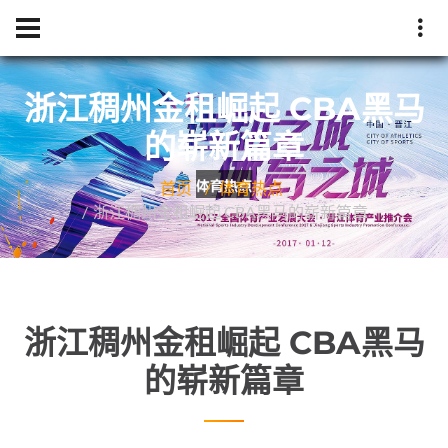
浙江稠州金租崛起 CBA黑马
的崭新篇章
首页
体育热点
浙江稠州金租崛起 CBA黑马的崭新篇章
浙江稠州金租崛起 CBA黑马
的崭新篇章