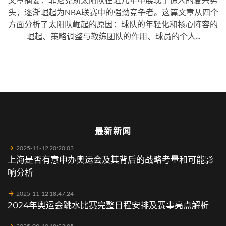
头，逐渐崛起为NBA联赛中的强劲竞争者。这篇文章从四个
方面分析了太阳队崛起的原因：球队的年轻化和核心阵容的
崛起、策略调整与教练团队的作用、球员的个人...
最新新闻
2025-11-12 20:20:03
上海是否有意申办奥运会及其背后的战略考量和可能影
响分析
2025-11-12 18:47:24
2024年奥运会跳水比赛完整日程安排及赛事亮点解析