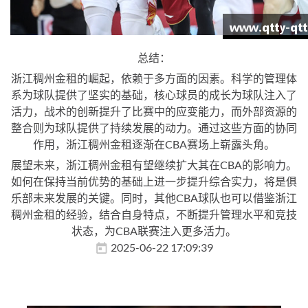
总结：
浙江稠州金租的崛起，依赖于多方面的因素。科学的管理体
系为球队提供了坚实的基础，核心球员的成长为球队注入了
活力，战术的创新提升了比赛中的应变能力，而外部资源的
整合则为球队提供了持续发展的动力。通过这些方面的协同
作用，浙江稠州金租逐渐在CBA赛场上崭露头角。
展望未来，浙江稠州金租有望继续扩大其在CBA的影响力。
如何在保持当前优势的基础上进一步提升综合实力，将是俱
乐部未来发展的关键。同时，其他CBA球队也可以借鉴浙江
稠州金租的经验，结合自身特点，不断提升管理水平和竞技
状态，为CBA联赛注入更多活力。
2025-06-22 17:09:39