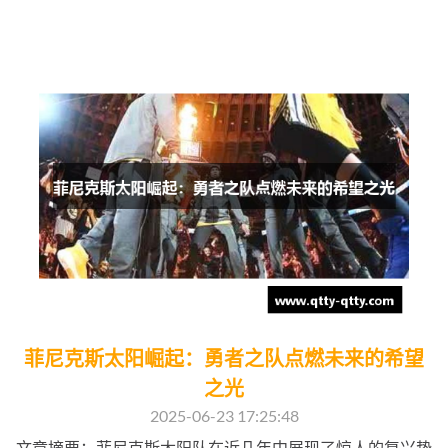
菲尼克斯太阳崛起：勇者之队点燃未来的希望
之光
2025-06-23 17:25:48
文章摘要：菲尼克斯太阳队在近几年中展现了惊人的复兴势