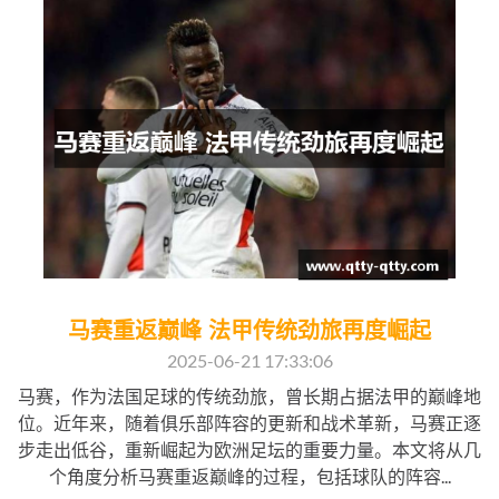
马赛重返巅峰 法甲传统劲旅再度崛起
2025-06-21 17:33:06
马赛，作为法国足球的传统劲旅，曾长期占据法甲的巅峰地
位。近年来，随着俱乐部阵容的更新和战术革新，马赛正逐
步走出低谷，重新崛起为欧洲足坛的重要力量。本文将从几
个角度分析马赛重返巅峰的过程，包括球队的阵容...