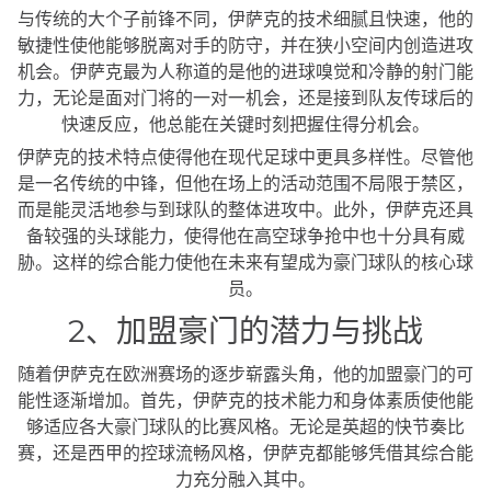
与传统的大个子前锋不同，伊萨克的技术细腻且快速，他的
敏捷性使他能够脱离对手的防守，并在狭小空间内创造进攻
机会。伊萨克最为人称道的是他的进球嗅觉和冷静的射门能
力，无论是面对门将的一对一机会，还是接到队友传球后的
快速反应，他总能在关键时刻把握住得分机会。
伊萨克的技术特点使得他在现代足球中更具多样性。尽管他
是一名传统的中锋，但他在场上的活动范围不局限于禁区，
而是能灵活地参与到球队的整体进攻中。此外，伊萨克还具
备较强的头球能力，使得他在高空球争抢中也十分具有威
胁。这样的综合能力使他在未来有望成为豪门球队的核心球
员。
2、加盟豪门的潜力与挑战
随着伊萨克在欧洲赛场的逐步崭露头角，他的加盟豪门的可
能性逐渐增加。首先，伊萨克的技术能力和身体素质使他能
够适应各大豪门球队的比赛风格。无论是英超的快节奏比
赛，还是西甲的控球流畅风格，伊萨克都能够凭借其综合能
力充分融入其中。