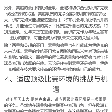
另外，英超的豪门球队如曼联、曼城和切尔西也对伊萨克表
现出浓厚的兴趣。英超联赛的竞争强度和对前锋的需求极
大，伊萨克如果能加盟这些豪门，将有机会与顶级球员并肩
作战，并能通过每周的高水平比赛提升自己的竞技状态。特
别是曼联，近年来正在重建球队，而伊萨克作为年轻且富有
潜力的前锋，可能会成为球队未来进攻的关键人物。
除了西甲和英超的豪门，意甲和德甲也有可能成为伊萨克的
未来选择。意甲的传统豪门尤文图斯和国际米兰对顶级前锋
有着稳定的需求，而德甲的拜仁慕尼黑和多特蒙德也对年轻
球员表现出浓厚的兴趣。无论是转会到意甲还是德甲，伊萨
克都能在技术要求较高的环境中继续磨练自己的能力。
4、适应顶级比赛环境的挑战与机
遇
对于阿历山大·伊萨克来说，适应顶级比赛环境是一项重要
的任务。虽然他在瑞典和荷兰联赛中表现出色，但在欧洲五
大联赛中的竞争强度无疑更为激烈。在这些联赛中，防守球