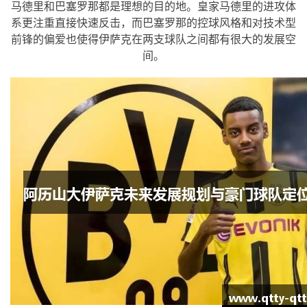
马德里和巴塞罗那都是理想的目的地。皇家马德里的进攻体
系更注重直接快速反击，而巴塞罗那的控球风格和对技术型
前锋的偏爱也使得伊萨克在两支球队之间都有很大的发展空
间。