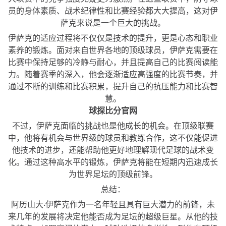
员的身体素质、战术纪律性和比赛经验都大大提高，这对伊
萨克来说是一个巨大的挑战。
伊萨克的适应过程将不仅仅是技术的提升，更是心态和职业
素养的锻炼。面对来自世界各地的顶级球员，伊萨克需要在
比赛中保持足够的冷静与耐心，并且提高自己的比赛阅读能
力。随着赛季的深入，他会逐渐适应高强度的比赛节奏，并
通过不断的训练和比赛积累，提升自己的抗压能力和比赛智
慧。
球探比分官网
不过，伊萨克面临的挑战也是他成长的机会。在顶级联赛
中，他将有机会与世界级的球员和教练合作，这不仅能促进
他技术的进步，还能帮助他更好地理解现代足球的战术变
化。通过这种高水平的锻炼，伊萨克将能在短期内迅速成长
为世界足坛的顶级前锋。
总结：
阿历山大·伊萨克作为一名年轻且具有巨大潜力的前锋，未
来几年的发展将决定他能否成为足坛的超级巨星。从他的技