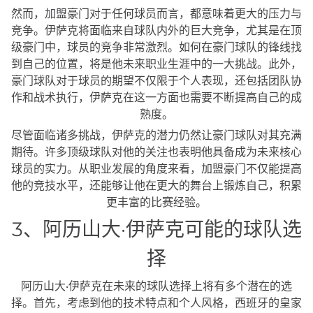
然而，加盟豪门对于任何球员而言，都意味着更大的压力与
竞争。伊萨克将面临来自球队内外的巨大竞争，尤其是在顶
级豪门中，球员的竞争非常激烈。如何在豪门球队的锋线找
到自己的位置，将是他未来职业生涯中的一大挑战。此外，
豪门球队对于球员的期望不仅限于个人表现，还包括团队协
作和战术执行，伊萨克在这一方面也需要不断提高自己的成
熟度。
尽管面临诸多挑战，伊萨克的潜力仍然让豪门球队对其充满
期待。许多顶级球队对他的关注也表明他具备成为未来核心
球员的实力。从职业发展的角度来看，加盟豪门不仅能提高
他的竞技水平，还能够让他在更大的舞台上锻炼自己，积累
更丰富的比赛经验。
3、阿历山大·伊萨克可能的球队选
择
阿历山大·伊萨克在未来的球队选择上将有多个潜在的选
择。首先，考虑到他的技术特点和个人风格，西班牙的皇家