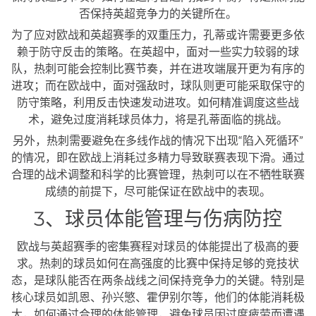
否保持英超竞争力的关键所在。
为了应对欧战和英超赛季的双重压力，孔蒂或许需要更多依
赖于防守反击的策略。在英超中，面对一些实力较弱的球
队，热刺可能会控制比赛节奏，并在进攻端展开更为有序的
进攻；而在欧战中，面对强敌时，球队则更可能采取保守的
防守策略，利用反击快速发动进攻。如何精准调度这些战
术，避免过度消耗球员体力，将是孔蒂面临的挑战。
另外，热刺需要避免在多线作战的情况下出现“陷入死循环”
的情况，即在欧战上消耗过多精力导致联赛表现下滑。通过
合理的战术调整和科学的比赛管理，热刺可以在不牺牲联赛
成绩的前提下，尽可能保证在欧战中的表现。
3、球员体能管理与伤病防控
欧战与英超赛季的密集赛程对球员的体能提出了极高的要
求。热刺的球员如何在高强度的比赛中保持足够的竞技状
态，是球队能否在两条战线之间保持竞争力的关键。特别是
核心球员如凯恩、孙兴慜、霍伊别尔等，他们的体能消耗极
大，如何通过合理的体能管理，避免球员因过度疲劳而遭遇