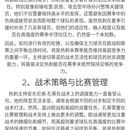
任。特别是像前锋哈里·凯恩、攻击型中场孙兴慜等关键球
员，他们不仅需要保持高水平的发挥，还需避免因赛季中的
伤病或疲劳状态而影响整个球队的表现。虽然热刺在夏季引
援时补充了几名新球员，但他们的适应性、融入程度以及能
否在高强度的赛季中顶住压力，仍然是一个未知数。
因此，如何进行有效的轮换，以及确保主力球员在欧战和联
赛之间平衡出场时间，将是热刺本赛季能否维持英超竞争力
的重要一环。主帅波切蒂诺的战术灵活性和球员的状态调整
能力，将直接决定热刺能否在赛季末依然保持足够的竞争
力。
2、战术策略与比赛管理
热刺主帅安东尼奥·孔蒂在战术上的调度能力一直备受认
可。他的阵型灵活多变，通常会根据不同的对手制定不同的
战术打法。然而，面对欧战和英超的双重任务，孔蒂需要在
比赛管理和战术安排上做出更多的调整。欧战通常更加注重
战术的精细化和细节，而英超则要求球队在高强度的比赛中
保持快速的节奏。如何在这两者之间找到平衡，将是热刺能