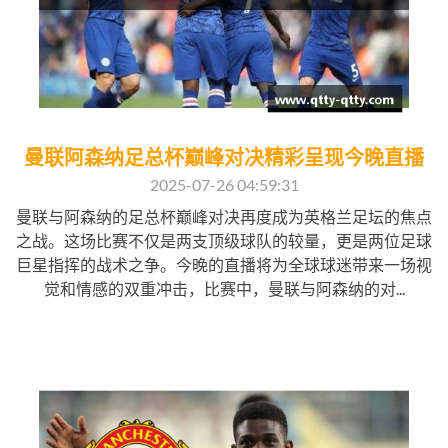
曼联阿森纳足总杯巅峰对决精彩呈现今晚直播
2025-07-26 04:59:31
曼联与阿森纳的足总杯巅峰对决再度成为英格兰足坛的焦点
之战。这场比赛不仅是两支顶级球队的较量，更是两位足球
巨星指挥的战术之争。今晚的直播将为全球球迷带来一场视
觉和情感的双重冲击，比赛中，曼联与阿森纳的对...