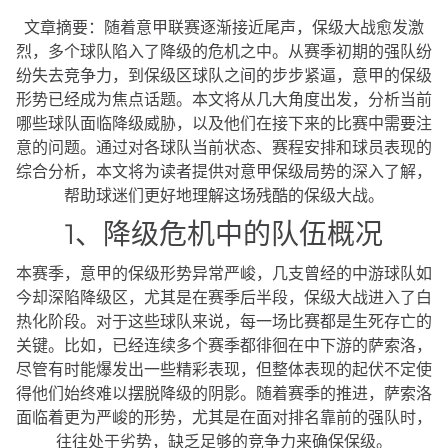
文章摘要：随着意甲联赛逐渐接近尾声，保级大战愈发激
烈，多个球队陷入了降级的危机之中。从赛季初期的强队纷
纷失去竞争力，到保级区球队之间的步步紧逼，意甲的保级
形势已经成为焦点话题。本文将从几大角度出发，分析当前
哪些球队面临降级威胁，以及他们在接下来的比赛中需要注
意的问题。通过对各球队当前状态、赛程安排和球员表现的
综合分析，本文将为读者提供对意甲保级局势的深入了解，
帮助球迷们更好地理解这场残酷的保级大战。
1、降级危机中的队伍概况
本赛季，意甲的保级形势异常严峻，几支曾经的中游球队如
今却深陷降级区，尤其是在赛季后半段，保级大战进入了白
热化阶段。对于这些球队来说，每一场比赛都是生死存亡的
关键。比如，已经连续多个赛季都徘徊在中下游的萨索洛，
尽管有时能爆发出一些精彩表现，但整体表现的起伏不定使
得他们始终难以摆脱降级的阴影。随着赛季的推进，萨索洛
面临着更为严峻的形势，尤其是在面对排名靠前的强队时，
往往处于劣势，缺乏足够的竞争力来确保保级。