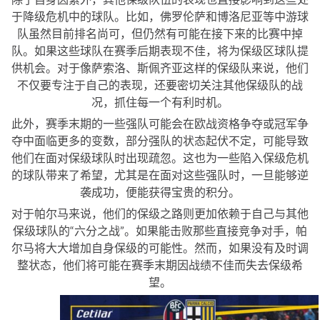
于降级危机中的球队。比如，佛罗伦萨和博洛尼亚等中游球
队虽然目前排名尚可，但仍然有可能在接下来的比赛中掉
队。如果这些球队在赛季后期表现不佳，将为保级区球队提
供机会。对于像萨索洛、斯佩齐亚这样的保级队来说，他们
不仅要专注于自己的表现，还要密切关注其他保级队的战
况，抓住每一个有利时机。
此外，赛季末期的一些强队可能会在欧战资格争夺或冠军争
夺中面临更多的变数，部分强队的状态起伏不定，可能导致
他们在面对保级球队时出现疏忽。这也为一些陷入保级危机
的球队带来了希望，尤其是在面对这些强队时，一旦能够逆
袭成功，便能获得宝贵的积分。
对于帕尔马来说，他们的保级之路则更加依赖于自己与其他
保级球队的“六分之战”。如果能击败那些直接竞争对手，帕
尔马将大大增加自身保级的可能性。然而，如果没有及时调
整状态，他们将可能在赛季末期因战绩不佳而失去保级希
望。