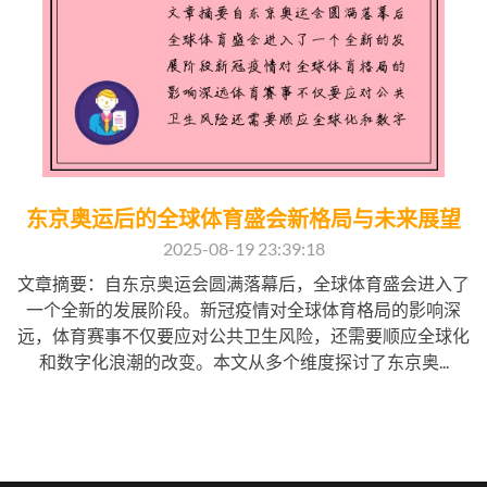
东京奥运后的全球体育盛会新格局与未来展望
2025-08-19 23:39:18
文章摘要：自东京奥运会圆满落幕后，全球体育盛会进入了
一个全新的发展阶段。新冠疫情对全球体育格局的影响深
远，体育赛事不仅要应对公共卫生风险，还需要顺应全球化
和数字化浪潮的改变。本文从多个维度探讨了东京奥...