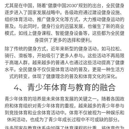
尤其是在中国，随着“健康中国2030”规划的出台，全民健身
逐步进入了国家发展战略中。各级政府通过建设健身设施、
组织体育活动、推广健身文化等方式，大力推动健身运动的
普及。与此同时，健身行业的迅猛发展，也催生了新的商业
模式，如线上健身课程、智能健身设备等，这些都为全民健
身提供了更多的选择和便利。
除了传统的健身方式，近年来新型的健身活动，如马拉松、
骑行、滑板等，开始吸引了更多人参与。这些活动不再局限
于高端人群，越来越多的普通人也通过这些活动提高了健康
水平。全民健身不仅仅是体育活动的普及，更是一种生活方
式的转变，体现了健康理念的普及和体育文化的深化。
4、青少年体育与教育的融合
青少年体育的培养是未来体育发展的关键之一。随着各国政
府和体育组织对青少年体育的重视，越来越多的青少年参与
到竞技体育和业余体育活动中。体育不仅被视为一种娱乐和
休闲活动，也成为了青少年成长过程中不可或缺的部分。
许多国家在教育体系中加强了体育课程的比重，将体育作为