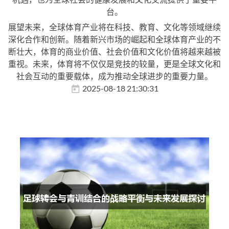
台。
展望未来，全球体育产业将在科技、教育、文化等领域继续
深化合作和创新。随着新兴市场的崛起和全球体育产业的不
断壮大，体育的商业价值、社会价值和文化价值将越来越被
重视。未来，体育将不仅仅是竞技的较量，更是全球文化和
社会互动的重要载体，成为推动全球进步的重要力量。
2025-08-18 21:30:31