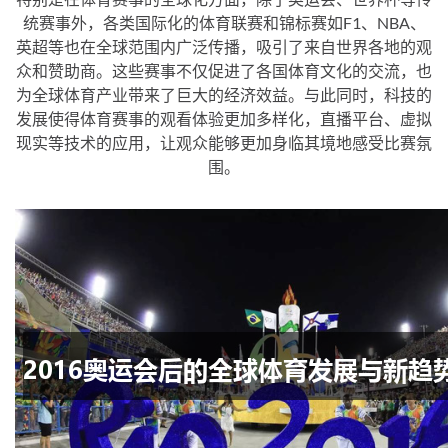
统赛事外，各类国际化的体育联赛和锦标赛如F1、NBA、
英超等也在全球范围内广泛传播，吸引了来自世界各地的观
众和赞助商。这些赛事不仅促进了各国体育文化的交流，也
为全球体育产业带来了巨大的经济效益。与此同时，科技的
发展使得体育赛事的观看体验更加多样化，直播平台、虚拟
现实等技术的应用，让观众能够更加身临其境地感受比赛氛
围。