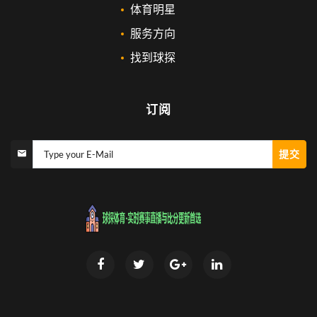
体育明星
服务方向
找到球探
订阅
提交
Type your E-Mail